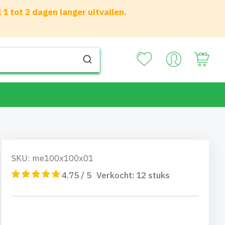
 tot 2 dagen langer uitvallen.
Your
SKU: me100x100x01
4.75 / 5
Verkocht:
12
stuks