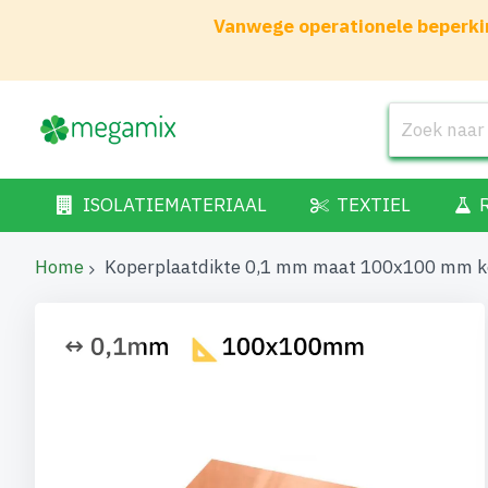
Vanwege operationele beperkin
ISOLATIEMATERIAAL
TEXTIEL
Home
Koperplaatdikte 0,1 mm maat 100x100 mm k
Ga
naar
het
einde
van
de