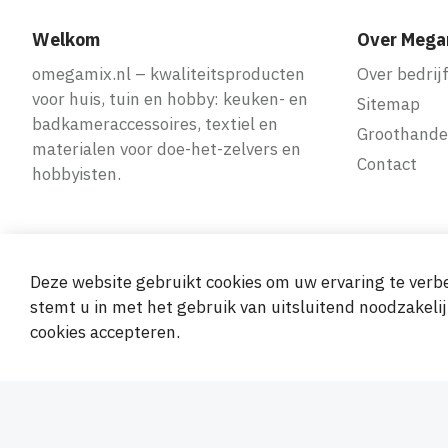
Welkom
Over Mega
omegamix.nl – kwaliteitsproducten
Over bedrij
voor huis, tuin en hobby: keuken- en
Sitemap
badkameraccessoires, textiel en
Groothande
materialen voor doe-het-zelvers en
Contact
hobbyisten.
Deze website gebruikt cookies om uw ervaring te verbe
Veilige en ge
stemt u in met het gebruik van uitsluitend noodzakelij
cookies accepteren.
© 2019-2026 Megamix s.r.o.