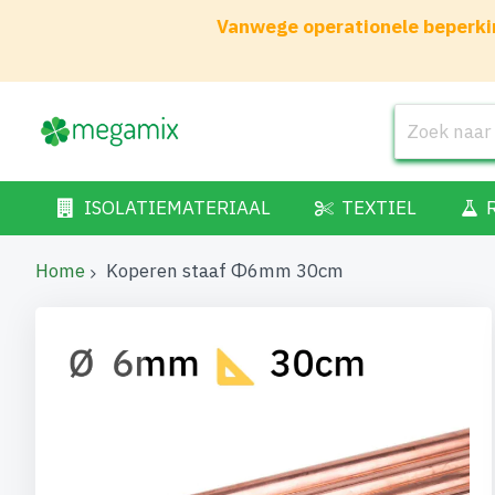
Vanwege operationele beperkin
ISOLATIEMATERIAAL
TEXTIEL
Home
Koperen staaf Φ6mm 30cm
Ga
naar
het
einde
van
de