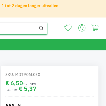
 tot 2 dagen langer uitvallen.
Your
SKU: MDTP06L030
€ 6,50
€ 5,37
AANTAL