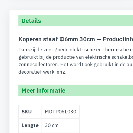
begin
van
de
Details
afbeeldingen-
gallerij
Koperen staaf Φ6mm 30cm — Productinf
Dankzij de zeer goede elektrische en thermische 
gebruikt bij de productie van elektrische schakel
zonnecollectoren. Het wordt ook gebruikt in de au
decoratief werk, enz.
Meer informatie
Meer
SKU
MDTP06L030
informatie
Lengte
30 cm