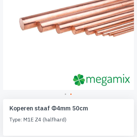
Ga
naar
Koperen staaf Φ4mm 50cm
het
begin
Type: M1E Z4 (halfhard)
van
de
afbeeldingen-