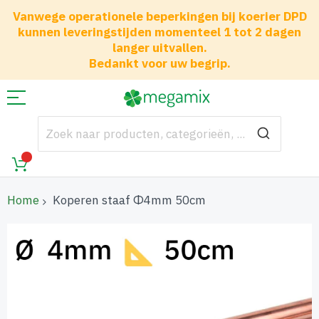
Vanwege operationele beperkingen bij koerier DPD
kunnen leveringstijden momenteel 1 tot 2 dagen
langer uitvallen.
Bedankt voor uw begrip.
Home
Koperen staaf Φ4mm 50cm
Ga
naar
het
einde
van
de
afbeeldingen-
gallerij