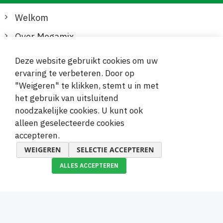
Welkom
Over Megamix
Informatie
Deze website gebruikt cookies om uw
ervaring te verbeteren. Door op
Klantenservice
"Weigeren" te klikken, stemt u in met
het gebruik van uitsluitend
Veilige en gemakkelijke betalingen
noodzakelijke cookies. U kunt ook
alleen geselecteerde cookies
accepteren.
WEIGEREN
SELECTIE ACCEPTEREN
ALLES ACCEPTEREN
© 2019-2026 Megamix s.r.o.