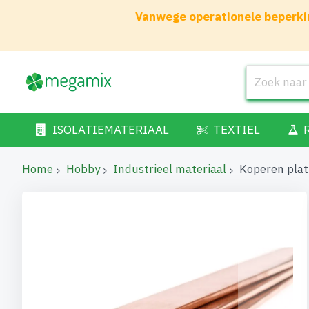
Vanwege operationele beperkin
ISOLATIEMATERIAAL
TEXTIEL
Home
Hobby
Industrieel materiaal
Koperen pla
Ga
naar
het
einde
van
de