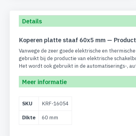
begin
van
de
Details
afbeeldingen-
gallerij
Koperen platte staaf 60x5 mm — Product
Vanwege de zeer goede elektrische en thermische 
gebruikt bij de productie van elektrische schakelb
Het wordt ook gebruikt in de automatiserings-, au
Meer informatie
Meer
SKU
KRF-16054
informatie
Dikte
60 mm