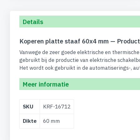
begin
van
de
Details
afbeeldingen-
gallerij
Koperen platte staaf 60x4 mm — Product
Vanwege de zeer goede elektrische en thermische 
gebruikt bij de productie van elektrische schakelb
Het wordt ook gebruikt in de automatiserings-, au
Meer informatie
Meer
SKU
KRF-16712
informatie
Dikte
60 mm