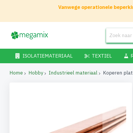
Vanwege operationele beperkin
ISOLATIEMATERIAAL
TEXTIEL
Home
Hobby
Industrieel materiaal
Koperen pla
Ga
naar
het
einde
van
de