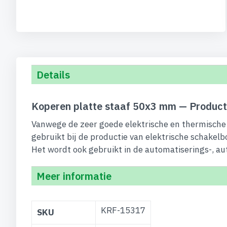
begin
van
de
afbeeldingen-
gallerij
Details
Koperen platte staaf 50x3 mm — Product
Vanwege de zeer goede elektrische en thermische 
gebruikt bij de productie van elektrische schakelb
Het wordt ook gebruikt in de automatiserings-, au
Meer informatie
Meer
KRF-15317
SKU
informatie