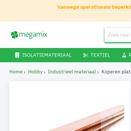
Vanwege operationele beperkin
ISOLATIEMATERIAAL
TEXTIEL
Home
Hobby
Industrieel materiaal
Koperen pla
Ga
naar
het
einde
van
de