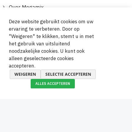
Over Megamix
Informatie
Deze website gebruikt cookies om uw
ervaring te verbeteren. Door op
Klantenservice
"Weigeren" te klikken, stemt u in met
het gebruik van uitsluitend
Veilige en gemakkelijke betalingen
noodzakelijke cookies. U kunt ook
alleen geselecteerde cookies
accepteren.
WEIGEREN
SELECTIE ACCEPTEREN
ALLES ACCEPTEREN
© 2019-2026 Megamix s.r.o.