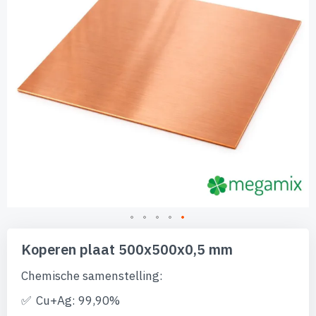
Ga
naar
Koperen plaat 500x500x0,5 mm
het
begin
Chemische samenstelling:
van
de
Cu+Ag: 99,90%
afbeeldingen-