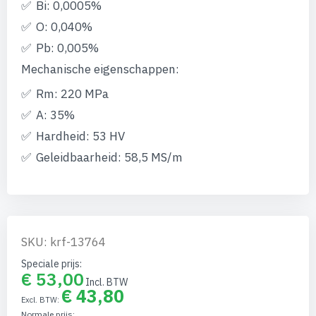
gallerij
Bi: 0,0005%
O: 0,040%
Pb: 0,005%
Mechanische eigenschappen:
Rm: 220 MPa
A: 35%
Hardheid: 53 HV
Geleidbaarheid: 58,5 MS/m
SKU: krf-13764
Speciale prijs
€ 53,00
€ 43,80
Normale prijs