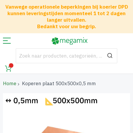
Vanwege operationele beperkingen bij koerier DPD
kunnen leveringstijden momenteel 1 tot 2 dagen
langer uitvallen.
Bedankt voor uw begrip.
Home
Koperen plaat 500x500x0,5 mm
Ga
naar
het
einde
van
de
afbeeldingen-
gallerij