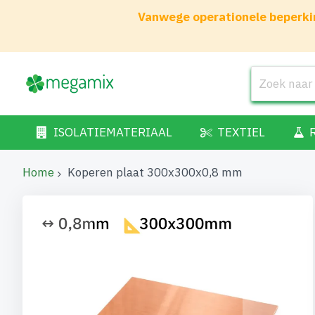
Vanwege operationele beperkin
ISOLATIEMATERIAAL
TEXTIEL
Home
Koperen plaat 300x300x0,8 mm
Ga
naar
het
einde
van
de