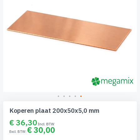
Ga
naar
Koperen plaat 200x50x5,0 mm
het
begin
€ 36,30
van
€ 30,00
de
afbeeldingen-