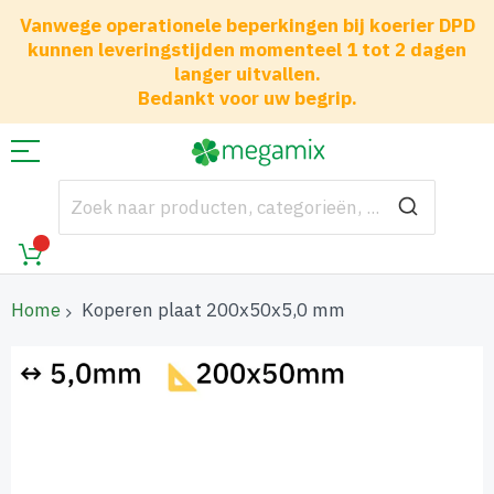
Vanwege operationele beperkingen bij koerier DPD
kunnen leveringstijden momenteel 1 tot 2 dagen
langer uitvallen.
Bedankt voor uw begrip.
Home
Koperen plaat 200x50x5,0 mm
Ga
naar
het
einde
van
de
afbeeldingen-
gallerij