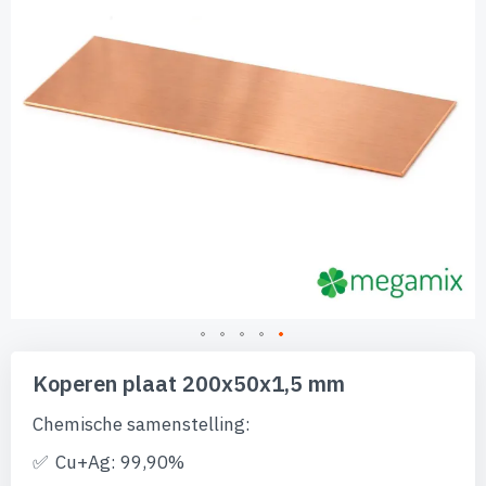
Ga
naar
Koperen plaat 200x50x1,5 mm
het
begin
Chemische samenstelling:
van
de
Cu+Ag: 99,90%
afbeeldingen-