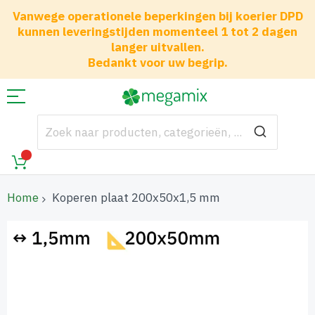
Vanwege operationele beperkingen bij koerier DPD
kunnen leveringstijden momenteel 1 tot 2 dagen
langer uitvallen.
Bedankt voor uw begrip.
Home
Koperen plaat 200x50x1,5 mm
Ga
naar
het
einde
van
de
afbeeldingen-
gallerij