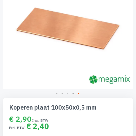
Ga
naar
Koperen plaat 100x50x0,5 mm
het
begin
€ 2,90
van
€ 2,40
de
afbeeldingen-