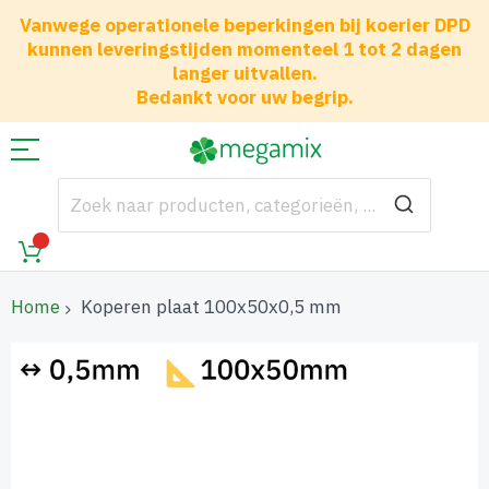
Vanwege operationele beperkingen bij koerier DPD
kunnen leveringstijden momenteel 1 tot 2 dagen
langer uitvallen.
Bedankt voor uw begrip.
Home
Koperen plaat 100x50x0,5 mm
Ga
naar
het
einde
van
de
afbeeldingen-
gallerij