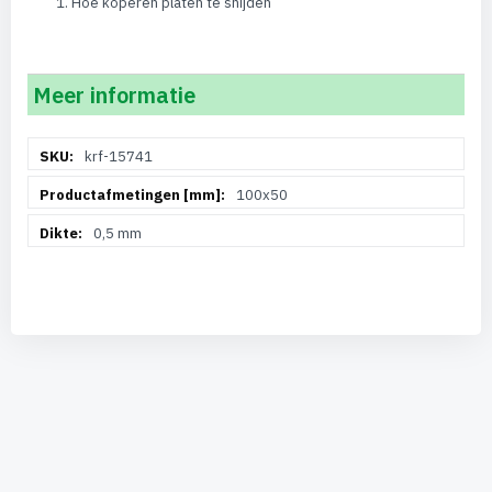
Hoe koperen platen te snijden
Meer informatie
Meer
krf-15741
informatie
100x50
0,5 mm