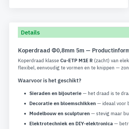
begin
van
de
afbeeldingen-
gallerij
Details
Koperdraad Φ0,8mm 5m — Productinform
Koperdraad klasse
Cu-ETP M1E R
(zacht) van elek
flexibel, eenvoudig te vormen en te knippen — zon
Waarvoor is het geschikt?
Sieraden en bijouterie
— het draad is te dra
Decoratie en bloemschikken
— ideaal voor 
Modelbouw en sculpturen
— stevig maar bui
Elektrotechniek en DIY-elektronica
— betro