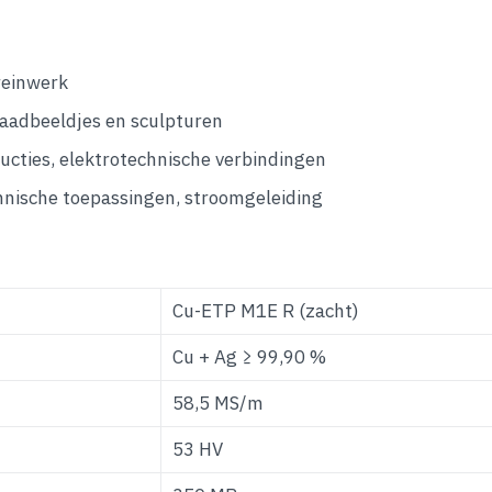
greinwerk
raadbeeldjes en sculpturen
cties, elektrotechnische verbindingen
hnische toepassingen, stroomgeleiding
Cu-ETP M1E R (zacht)
Cu + Ag ≥ 99,90 %
58,5 MS/m
53 HV