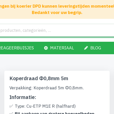
gen bij koerier DPD kunnen leveringstijden momenteel 1
Bedankt voor uw begrip.
REAGEERBUISJES
MATERIAAL
BLOG
Koperdraad Φ0,8mm 5m
Verpakking: Koperdraad 5m Φ0,8mm.
Informatie:
Type: Cu-ETP M1E R (halfhard)
Bij aankoop van grotere hoeveelheden