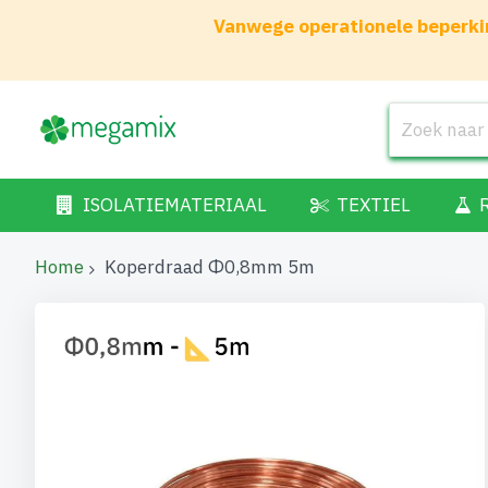
Vanwege operationele beperkin
ISOLATIEMATERIAAL
TEXTIEL
Home
Koperdraad Φ0,8mm 5m
Ga
naar
het
einde
van
de