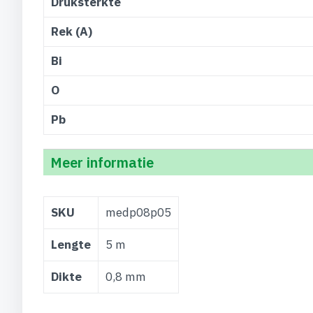
Druksterkte
Rek (A)
Bi
O
Pb
Meer informatie
Meer
SKU
medp08p05
informatie
Lengte
5 m
Dikte
0,8 mm