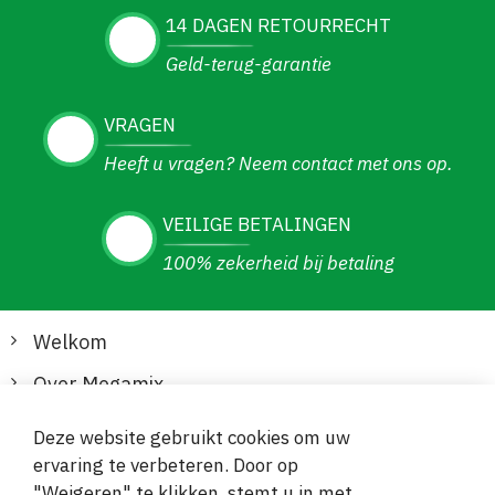
14 DAGEN RETOURRECHT
Geld-terug-garantie
VRAGEN
Heeft u vragen? Neem contact met ons op.
VEILIGE BETALINGEN
100% zekerheid bij betaling
Welkom
Over Megamix
Informatie
Deze website gebruikt cookies om uw
ervaring te verbeteren. Door op
Klantenservice
"Weigeren" te klikken, stemt u in met