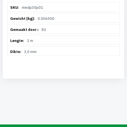
Meer
medp30p01
informatie
0.006500
EU
1 m
3,0 mm