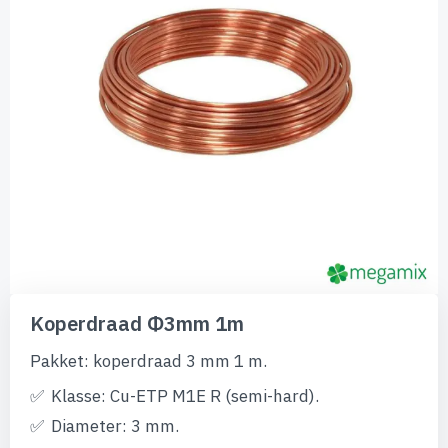
Ga
naar
Koperdraad Φ3mm 1m
het
begin
Pakket: koperdraad 3 mm 1 m.
van
de
Klasse: Cu-ETP M1E R (semi-hard).
afbeeldingen-
gallerij
Diameter: 3 mm.