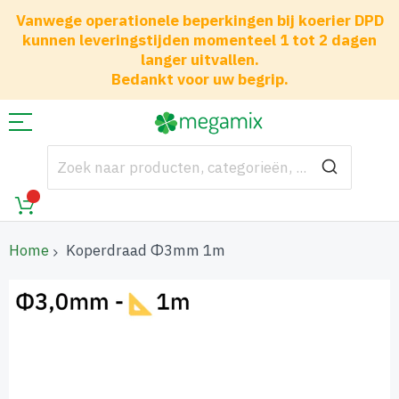
Vanwege operationele beperkingen bij koerier DPD
kunnen leveringstijden momenteel 1 tot 2 dagen
langer uitvallen.
Bedankt voor uw begrip.
Home
Koperdraad Φ3mm 1m
Ga
naar
het
einde
van
de
afbeeldingen-
gallerij