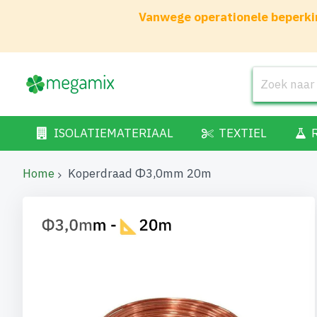
Vanwege operationele beperkin
ISOLATIEMATERIAAL
TEXTIEL
Home
Koperdraad Φ3,0mm 20m
Ga
naar
het
einde
van
de