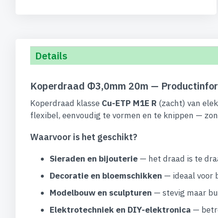
begin
van
de
afbeeldingen-
gallerij
Details
Koperdraad Φ3,0mm 20m — Productinfor
Koperdraad klasse
Cu-ETP M1E R
(zacht) van elek
flexibel, eenvoudig te vormen en te knippen — zon
Waarvoor is het geschikt?
Sieraden en bijouterie
— het draad is te dra
Decoratie en bloemschikken
— ideaal voor 
Modelbouw en sculpturen
— stevig maar bui
Elektrotechniek en DIY-elektronica
— betro