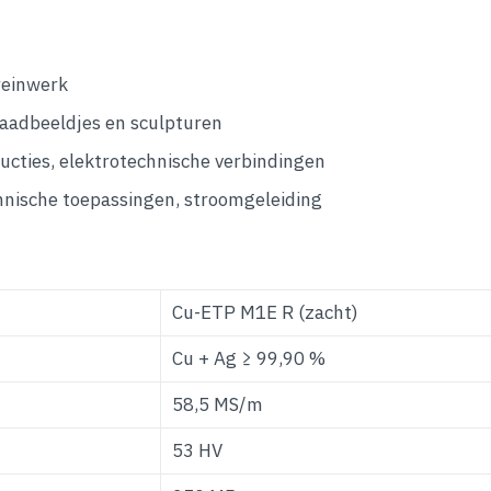
greinwerk
raadbeeldjes en sculpturen
cties, elektrotechnische verbindingen
hnische toepassingen, stroomgeleiding
Cu-ETP M1E R (zacht)
Cu + Ag ≥ 99,90 %
58,5 MS/m
53 HV