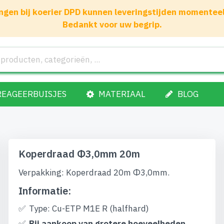
gen bij koerier DPD kunnen leveringstijden momenteel 1
Bedankt voor uw begrip.
REAGEERBUISJES
MATERIAAL
BLOG
Koperdraad Φ3,0mm 20m
Verpakking: Koperdraad 20m Φ3,0mm.
Informatie:
Type: Cu-ETP M1E R (halfhard)
Bij aankoop van grotere hoeveelheden