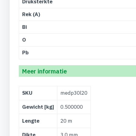
Druksterkte
Rek (A)
Bi
O
Pb
Meer informatie
Meer
SKU
medp30l20
informatie
Gewicht [kg]
0.500000
Lengte
20 m
Dikte
3,0 mm