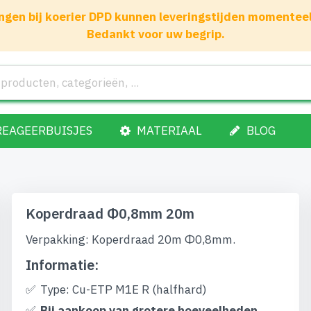
gen bij koerier DPD kunnen leveringstijden momenteel 1
Bedankt voor uw begrip.
REAGEERBUISJES
MATERIAAL
BLOG
Koperdraad Φ0,8mm 20m
Verpakking: Koperdraad 20m Φ0,8mm.
Informatie:
Type: Cu-ETP M1E R (halfhard)
Bij aankoop van grotere hoeveelheden