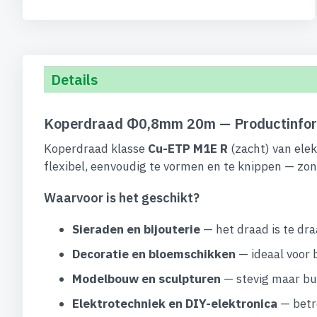
begin
van
de
afbeeldingen-
gallerij
Details
Koperdraad Φ0,8mm 20m — Productinfor
Koperdraad klasse
Cu-ETP M1E R
(zacht) van elek
flexibel, eenvoudig te vormen en te knippen — zon
Waarvoor is het geschikt?
Sieraden en bijouterie
— het draad is te dra
Decoratie en bloemschikken
— ideaal voor 
Modelbouw en sculpturen
— stevig maar bui
Elektrotechniek en DIY-elektronica
— betro