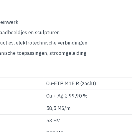
greinwerk
raadbeeldjes en sculpturen
cties, elektrotechnische verbindingen
hnische toepassingen, stroomgeleiding
Cu-ETP M1E R (zacht)
Cu + Ag ≥ 99,90 %
58,5 MS/m
53 HV