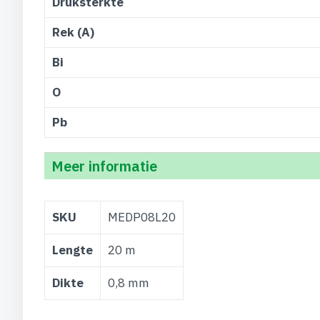
Druksterkte
Rek (A)
Bi
O
Pb
Meer informatie
Meer
SKU
MEDP08L20
informatie
Lengte
20 m
Dikte
0,8 mm