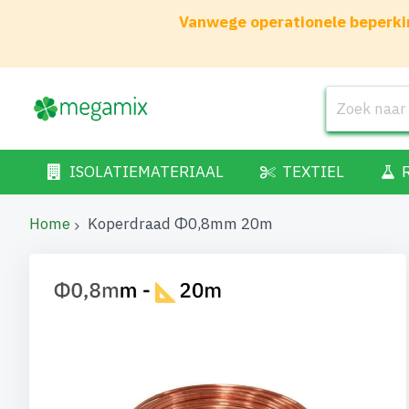
Vanwege operationele beperkin
ISOLATIEMATERIAAL
TEXTIEL
Home
Koperdraad Φ0,8mm 20m
Ga
naar
het
einde
van
de