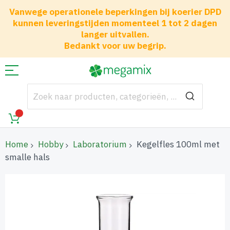
Vanwege operationele beperkingen bij koerier DPD
kunnen leveringstijden momenteel 1 tot 2 dagen
langer uitvallen.
Bedankt voor uw begrip.
Home
Hobby
Laboratorium
Kegelfles 100ml met
smalle hals
Ga
naar
het
einde
van
de