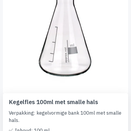
afbeeldingen-
gallerij
Ga
naar
Kegelfles 100ml met smalle hals
het
begin
Verpakking: kegelvormige bank 100ml met smalle
van
hals.
de
afbeeldingen-
Inhoud: 100 ml.
gallerij