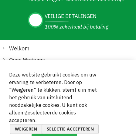
VEILIGE BETALINGEN
100% zekerheid bij betaling
Welkom
Over Megamix
Informatie
Deze website gebruikt cookies om uw
ervaring te verbeteren. Door op
Klantenservice
"Weigeren" te klikken, stemt u in met
het gebruik van uitsluitend
Veilige en gemakkelijke betalingen
noodzakelijke cookies. U kunt ook
alleen geselecteerde cookies
accepteren.
WEIGEREN
SELECTIE ACCEPTEREN