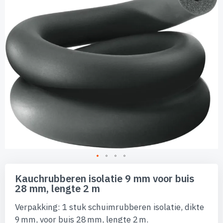
van
de
afbeeldingen-
gallerij
Ga
naar
Kauchrubberen isolatie 9 mm voor buis
het
28 mm, lengte 2 m
begin
van
Verpakking: 1 stuk schuimrubberen isolatie, dikte
de
afbeeldingen-
9 mm, voor buis 28 mm, lengte 2 m.