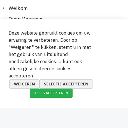
Welkom
Over Megamix
Informatie
Deze website gebruikt cookies om uw
ervaring te verbeteren. Door op
Klantenservice
"Weigeren" te klikken, stemt u in met
het gebruik van uitsluitend
Veilige en gemakkelijke betalingen
noodzakelijke cookies. U kunt ook
alleen geselecteerde cookies
accepteren.
WEIGEREN
SELECTIE ACCEPTEREN
ALLES ACCEPTEREN
© 2019-2026 Megamix s.r.o.