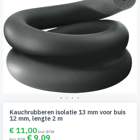
van
de
afbeeldingen-
gallerij
Ga
naar
Kauchrubberen isolatie 13 mm voor buis
het
12 mm, lengte 2 m
begin
van
€ 11,00
de
€ 9,09
afbeeldingen-