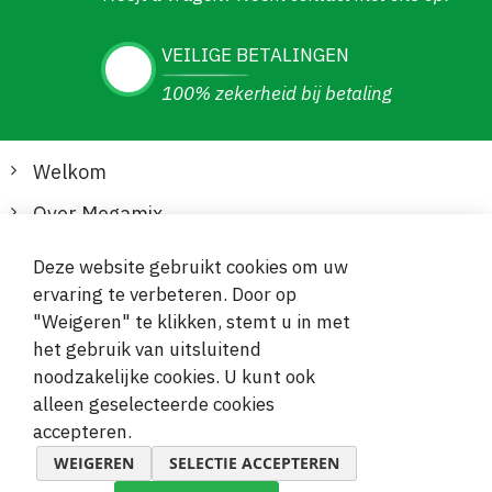
VEILIGE BETALINGEN
100% zekerheid bij betaling
Welkom
Over Megamix
Informatie
Deze website gebruikt cookies om uw
ervaring te verbeteren. Door op
Klantenservice
"Weigeren" te klikken, stemt u in met
het gebruik van uitsluitend
Veilige en gemakkelijke betalingen
noodzakelijke cookies. U kunt ook
alleen geselecteerde cookies
accepteren.
WEIGEREN
SELECTIE ACCEPTEREN