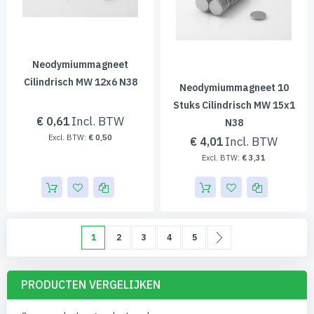
Neodymiummagneet
Cilindrisch MW 12x6 N38
Neodymiummagneet 10
Stuks Cilindrisch MW 15x1
€ 0,61
N38
€ 0,50
€ 4,01
€ 3,31
Pagina
U lees momenteel pagina
Pagina
Pagina
Pagina
Pagina
Pagina
Volgende
1
2
3
4
5
PRODUCTEN VERGELIJKEN