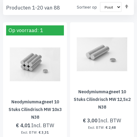
Va
Producten
1
-
20
van
88
Sorteer op
ho
naa
laa
sor
Op voorraad: 1
Neodymiummagneet 10
Stuks Cilindrisch MW 12,5x2
Neodymiummagneet 10
N38
Stuks Cilindrisch MW 10x3
N38
€ 3,00
€ 4,01
€ 2,48
€ 3,31