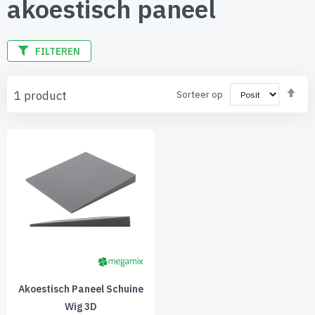
akoestisch paneel
FILTEREN
Va
1
product
Sorteer op
ho
naa
laa
sor
Akoestisch Paneel Schuine
Wig 3D