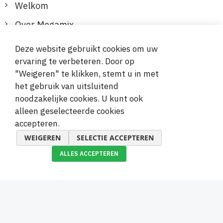
Welkom
Over Megamix
Informatie
Deze website gebruikt cookies om uw
ervaring te verbeteren. Door op
Klantenservice
"Weigeren" te klikken, stemt u in met
het gebruik van uitsluitend
Veilige en gemakkelijke betalingen
noodzakelijke cookies. U kunt ook
alleen geselecteerde cookies
accepteren.
WEIGEREN
SELECTIE ACCEPTEREN
ALLES ACCEPTEREN
© 2019-2026 Megamix s.r.o.