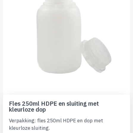
afbeeldingen-
gallerij
Ga
naar
Fles 250ml HDPE en sluiting met
het
kleurloze dop
begin
van
Verpakking: fles 250ml HDPE en dop met
de
afbeeldingen-
kleurloze sluiting.
gallerij