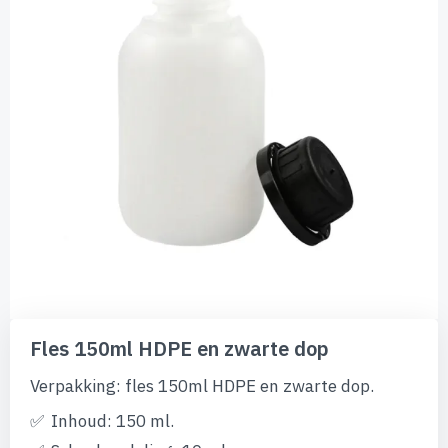
afbeeldingen-
gallerij
Ga
naar
Fles 150ml HDPE en zwarte dop
het
begin
Verpakking: fles 150ml HDPE en zwarte dop.
van
de
Inhoud: 150 ml.
afbeeldingen-
gallerij