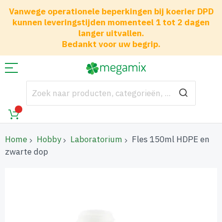
Vanwege operationele beperkingen bij koerier DPD
kunnen leveringstijden momenteel 1 tot 2 dagen
langer uitvallen.
Bedankt voor uw begrip.
Home
Hobby
Laboratorium
Fles 150ml HDPE en
zwarte dop
Ga
naar
het
einde
van
de