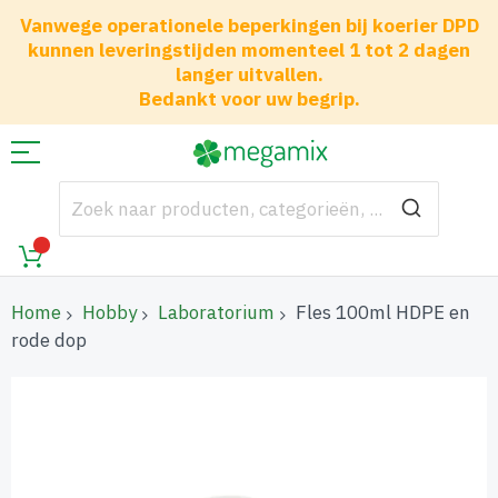
Vanwege operationele beperkingen bij koerier DPD
kunnen leveringstijden momenteel 1 tot 2 dagen
langer uitvallen.
Bedankt voor uw begrip.
Home
Hobby
Laboratorium
Fles 100ml HDPE en
rode dop
Ga
naar
het
einde
van
de