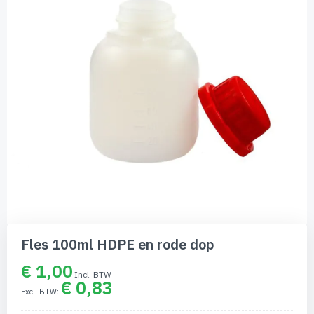
afbeeldingen-
gallerij
Ga
naar
Fles 100ml HDPE en rode dop
het
begin
€ 1,00
van
€ 0,83
de
afbeeldingen-
gallerij