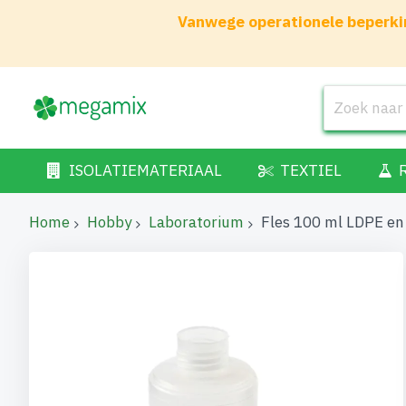
Vanwege operationele beperkin
ISOLATIEMATERIAAL
TEXTIEL
Home
Hobby
Laboratorium
Fles 100 ml LDPE en
Ga
naar
het
einde
van
de