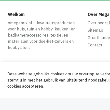
Welkom
Over Mega
omegamix.nl – kwaliteitsproducten
Over bedrij
voor huis, tuin en hobby: keuken- en
Sitemap
badkameraccessoires, textiel en
Groothande
materialen voor doe-het-zelvers en
Contact
hobbyisten.
Deze website gebruikt cookies om uw ervaring te verbe
Veilige en ge
stemt u in met het gebruik van uitsluitend noodzakelij
cookies accepteren.
© 2019-2026 Megamix s.r.o.