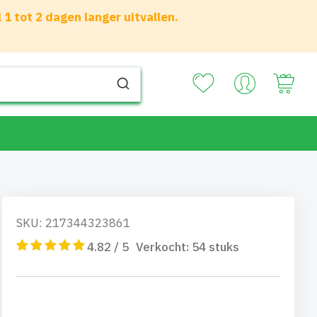
 tot 2 dagen langer uitvallen.
Your
SKU: 217344323861
4.82 / 5
Verkocht:
54
stuks