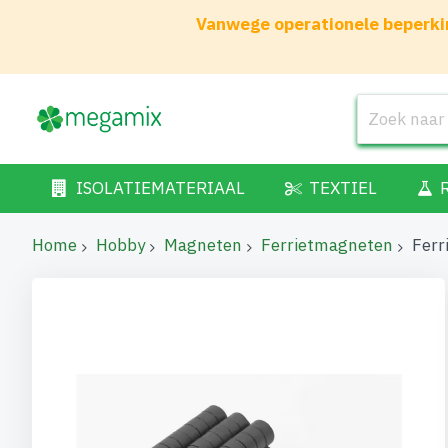
Vanwege operationele beperkin
ISOLATIEMATERIAAL
TEXTIEL
Home
Hobby
Magneten
Ferrietmagneten
Ferr
Ga
naar
het
einde
van
de