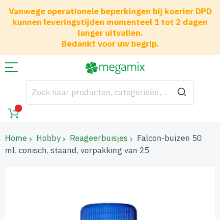
Vanwege operationele beperkingen bij koerier DPD
kunnen leveringstijden momenteel 1 tot 2 dagen
langer uitvallen.
Bedankt voor uw begrip.
Home
Hobby
Reageerbuisjes
Falcon-buizen 50
ml, conisch, staand, verpakking van 25
Ga
naar
het
einde
van
de