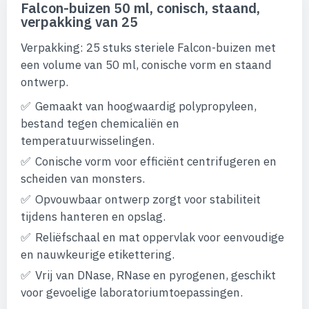
naar
Falcon-buizen 50 ml, conisch, staand,
het
verpakking van 25
begin
van
Verpakking: 25 stuks steriele Falcon-buizen met
de
afbeeldingen-
een volume van 50 ml, conische vorm en staand
gallerij
ontwerp.
Gemaakt van hoogwaardig polypropyleen,
bestand tegen chemicaliën en
temperatuurwisselingen.
Conische vorm voor efficiënt centrifugeren en
scheiden van monsters.
Opvouwbaar ontwerp zorgt voor stabiliteit
tijdens hanteren en opslag.
Reliëfschaal en mat oppervlak voor eenvoudige
en nauwkeurige etikettering.
Vrij van DNase, RNase en pyrogenen, geschikt
voor gevoelige laboratoriumtoepassingen.