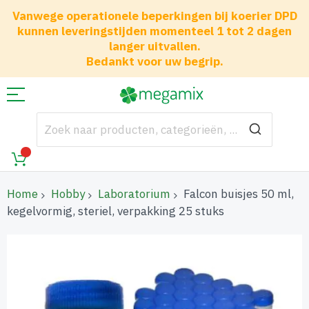
Vanwege operationele beperkingen bij koerier DPD
kunnen leveringstijden momenteel 1 tot 2 dagen
langer uitvallen.
Bedankt voor uw begrip.
Home
Hobby
Laboratorium
Falcon buisjes 50 ml,
kegelvormig, steriel, verpakking 25 stuks
Ga
naar
het
einde
van
de