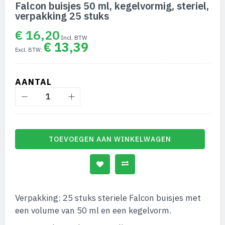
naar
Falcon buisjes 50 ml, kegelvormig, steriel,
het
verpakking 25 stuks
begin
van
€ 16,20
de
€ 13,39
afbeeldingen-
gallerij
AANTAL
TOEVOEGEN AAN WINKELWAGEN
Verpakking: 25 stuks steriele Falcon buisjes met
een volume van 50 ml en een kegelvorm.