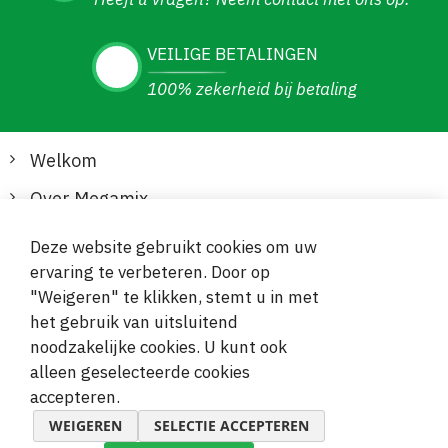
VEILIGE BETALINGEN
100% zekerheid bij betaling
Welkom
Over Megamix
Informatie
Deze website gebruikt cookies om uw
ervaring te verbeteren. Door op
Klantenservice
"Weigeren" te klikken, stemt u in met
het gebruik van uitsluitend
Veilige en gemakkelijke betalingen
noodzakelijke cookies. U kunt ook
alleen geselecteerde cookies
accepteren.
WEIGEREN
SELECTIE ACCEPTEREN