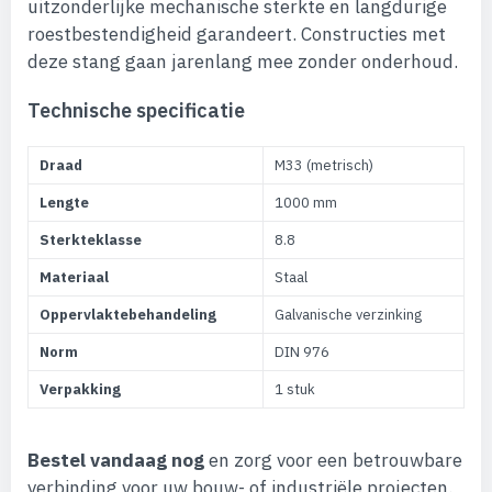
uitzonderlijke mechanische sterkte en langdurige
roestbestendigheid garandeert. Constructies met
deze stang gaan jarenlang mee zonder onderhoud.
Technische specificatie
Draad
M33 (metrisch)
Lengte
1000 mm
Sterkteklasse
8.8
Materiaal
Staal
Oppervlaktebehandeling
Galvanische verzinking
Norm
DIN 976
Verpakking
1 stuk
Bestel vandaag nog
en zorg voor een betrouwbare
verbinding voor uw bouw- of industriële projecten.