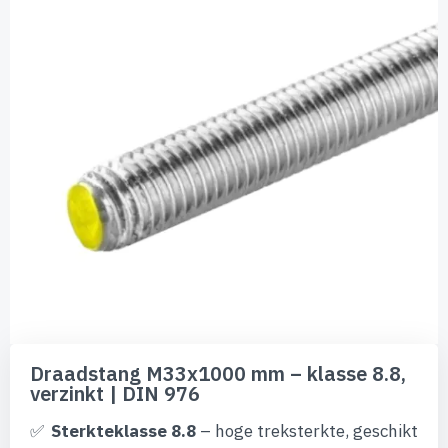
de
afbeeldingen-
gallerij
Ga
naar
Draadstang M33x1000 mm – klasse 8.8,
het
verzinkt | DIN 976
begin
van
Sterkteklasse 8.8
– hoge treksterkte, geschikt
de