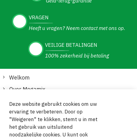
Geld-terug-garantie
VRAGEN
Heeft u vragen? Neem contact met ons op.
VEILIGE BETALINGEN
100% zekerheid bij betaling
Welkom
Over Megamix
Informatie
Deze website gebruikt cookies om uw
ervaring te verbeteren. Door op
Klantenservice
"Weigeren" te klikken, stemt u in met
het gebruik van uitsluitend
Veilige en gemakkelijke betalingen
noodzakelijke cookies. U kunt ook