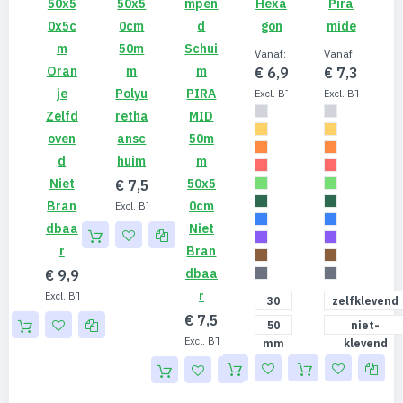
50x5
50x5
Mpen
Hexa
Pira
0x5c
0cm
D
Gon
Mide
M
50m
Schui
Vanaf
Vanaf
Oran
M
M
€ 6,90
€ 7,30
Je
Polyu
PIRA
€ 5,70
€ 6,0
Zelfd
Retha
MID
Oven
Ansc
50m
D
Huim
M
Niet
50x5
€ 7,50
Bran
0cm
€ 6,20
Dbaa
Niet
R
Bran
Dbaa
€ 9,99
R
€ 8,26
30
zelfklevend
€ 7,50
mm
50
niet-
€ 6,20
mm
klevend