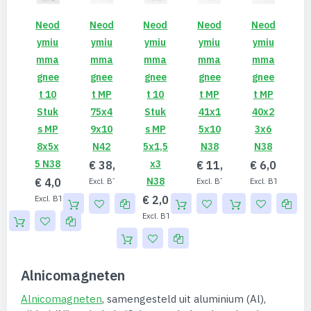
Neod
Neod
Neod
Neod
Neod
Ymiu
Ymiu
Ymiu
Ymiu
Ymiu
Mma
Mma
Mma
Mma
Mma
Gnee
Gnee
Gnee
Gnee
Gnee
T 10
T MP
T 10
T MP
T MP
Stuk
75x4
Stuk
41x1
40x2
S MP
9x10
S MP
5x10
3x6
8x5x
N42
5x1,5
N38
N38
5 N38
X3
€ 38,60
€ 11,50
€ 6,00
N38
€ 4,01
€ 31,90
€ 9,50
€ 4,9
€ 2,00
€ 3,31
€ 1,65
Alnicomagneten
Alnicomagneten
, samengesteld uit aluminium (Al),