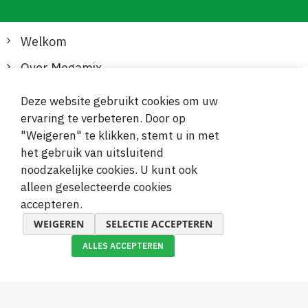
Welkom
Over Megamix
Informatie
Deze website gebruikt cookies om uw
ervaring te verbeteren. Door op
Klantenservice
"Weigeren" te klikken, stemt u in met
het gebruik van uitsluitend
Veilige en gemakkelijke betalingen
noodzakelijke cookies. U kunt ook
alleen geselecteerde cookies
accepteren.
WEIGEREN
SELECTIE ACCEPTEREN
ALLES ACCEPTEREN
© 2019-2026 Megamix s.r.o.