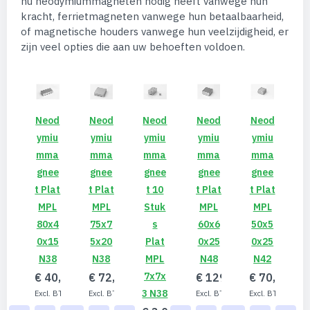
nu neodymiummagneten nodig heeft vanwege hun
kracht, ferrietmagneten vanwege hun betaalbaarheid,
of magnetische houders vanwege hun veelzijdigheid, er
zijn veel opties die aan uw behoeften voldoen.
Neod
Neod
Neod
Neod
Neod
Ymiu
Ymiu
Ymiu
Ymiu
Ymiu
Mma
Mma
Mma
Mma
Mma
Gnee
Gnee
Gnee
Gnee
Gnee
T Plat
T Plat
T 10
T Plat
T Plat
MPL
MPL
Stuk
MPL
MPL
80x4
75x7
S
60x6
50x5
0x15
5x20
Plat
0x25
0x25
N38
N38
MPL
N48
N42
7x7x
€ 40,80
€ 72,70
€ 129,60
€ 70,49
3 N38
€ 33,72
€ 60,08
€ 107,11
€ 58,