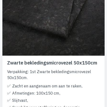
afbeeldingen-
gallerij
Ga
naar
Zwarte bekledingsmicrovezel 50x150cm
het
begin
Verpakking: 1st Zwarte bekledingsmicrovezel
van
50x150cm.
de
afbeeldingen-
Zacht en aangenaam om aan te raken,
gallerij
Afmetingen: 100x150 cm,
Slijtvast,