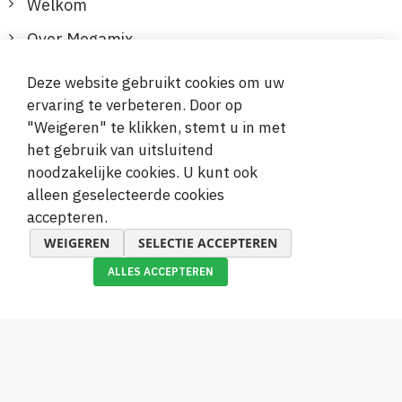
Welkom
Over Megamix
Informatie
Deze website gebruikt cookies om uw
ervaring te verbeteren. Door op
Klantenservice
"Weigeren" te klikken, stemt u in met
het gebruik van uitsluitend
Veilige en gemakkelijke betalingen
noodzakelijke cookies. U kunt ook
alleen geselecteerde cookies
accepteren.
WEIGEREN
SELECTIE ACCEPTEREN
ALLES ACCEPTEREN
© 2019-2026 Megamix s.r.o.