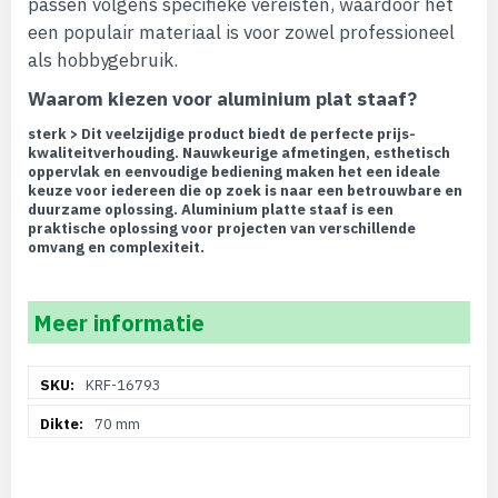
passen volgens specifieke vereisten, waardoor het
een populair materiaal is voor zowel professioneel
als hobbygebruik.
Waarom kiezen voor aluminium plat staaf?
sterk > Dit veelzijdige product biedt de perfecte prijs-
kwaliteitverhouding. Nauwkeurige afmetingen, esthetisch
oppervlak en eenvoudige bediening maken het een ideale
keuze voor iedereen die op zoek is naar een betrouwbare en
duurzame oplossing. Aluminium platte staaf is een
praktische oplossing voor projecten van verschillende
omvang en complexiteit.
Meer informatie
Meer
KRF-16793
informatie
70 mm