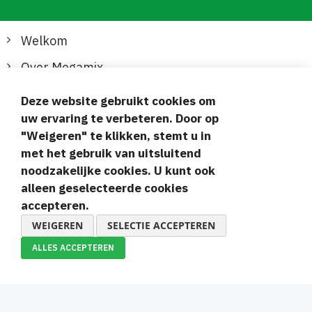
Welkom
Over Megamix
Informatie
Deze website gebruikt cookies om
uw ervaring te verbeteren. Door op
Klantenservice
"Weigeren" te klikken, stemt u in
met het gebruik van uitsluitend
Veilige en gemakkelijke betalingen
noodzakelijke cookies. U kunt ook
alleen geselecteerde cookies
accepteren.
WEIGEREN
SELECTIE ACCEPTEREN
ALLES ACCEPTEREN
© 2019-2026 Megamix s.r.o.