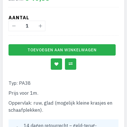
afbeeldingen-
gallerij
AANTAL
TOEVOEGEN AAN WINKELWAGEN
Typ: PA38
Prijs voor 1m.
Oppervlak: ruw, glad (mogelijk kleine krasjes en
schaafplekken).
14 dagen retourrecht – geld-terug-