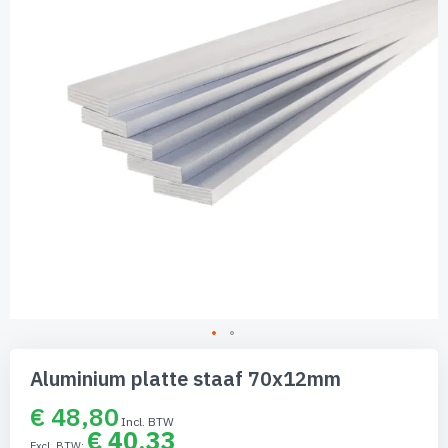
afbeeldingen-
gallerij
Ga
naar
Aluminium platte staaf 70x12mm
het
begin
€ 48,80
van
€ 40,33
de