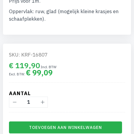
Prijs voor 1m.
afbeeldingen-
gallerij
Oppervlak: ruw, glad (mogelijk kleine krasjes en
schaafplekken).
SKU: KRF-16807
€ 119,90
€ 99,09
AANTAL
TOEVOEGEN AAN WINKELWAGEN