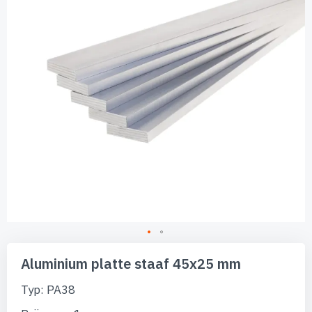
afbeeldingen-
gallerij
Ga
naar
Aluminium platte staaf 45x25 mm
het
begin
Typ: PA38
van
de