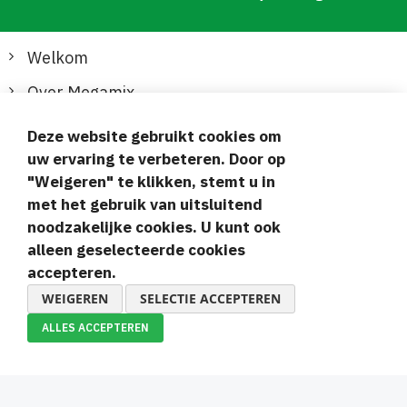
Welkom
Over Megamix
Informatie
Deze website gebruikt cookies om
uw ervaring te verbeteren. Door op
Klantenservice
"Weigeren" te klikken, stemt u in
met het gebruik van uitsluitend
Veilige en gemakkelijke betalingen
noodzakelijke cookies. U kunt ook
alleen geselecteerde cookies
accepteren.
WEIGEREN
SELECTIE ACCEPTEREN
ALLES ACCEPTEREN
© 2019-2026 Megamix s.r.o.