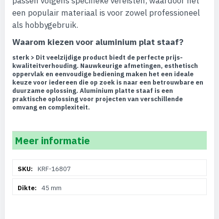
passen volgens specifieke vereisten, waardoor het
een populair materiaal is voor zowel professioneel
als hobbygebruik.
Waarom kiezen voor aluminium plat staaf?
sterk > Dit veelzijdige product biedt de perfecte prijs-
kwaliteitverhouding. Nauwkeurige afmetingen, esthetisch
oppervlak en eenvoudige bediening maken het een ideale
keuze voor iedereen die op zoek is naar een betrouwbare en
duurzame oplossing. Aluminium platte staaf is een
praktische oplossing voor projecten van verschillende
omvang en complexiteit.
Meer informatie
Meer
KRF-16807
informatie
45 mm