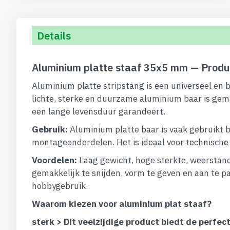
begin
van
de
Details
afbeeldingen-
gallerij
Aluminium platte staaf 35x5 mm — Produ
Aluminium platte stripstang is een universeel en 
lichte, sterke en duurzame aluminium baar is gem
een lange levensduur garandeert.
Gebruik:
Aluminium platte baar is vaak gebruikt b
montageonderdelen. Het is ideaal voor technische op
Voordelen:
Laag gewicht, hoge sterkte, weerstand
gemakkelijk te snijden, vorm te geven en aan te pa
hobbygebruik.
Waarom kiezen voor aluminium plat staaf?
sterk > Dit veelzijdige product biedt de perf