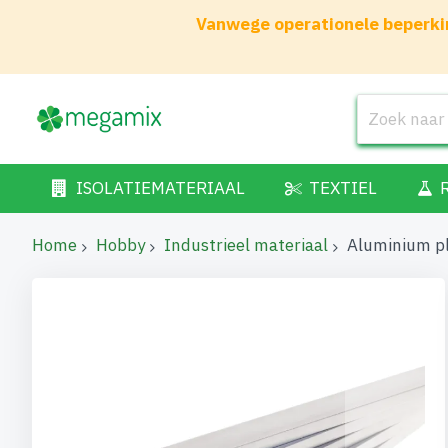
Vanwege operationele beperkin
ISOLATIEMATERIAAL
TEXTIEL
Home
Hobby
Industrieel materiaal
Aluminium p
Ga
naar
het
einde
van
de