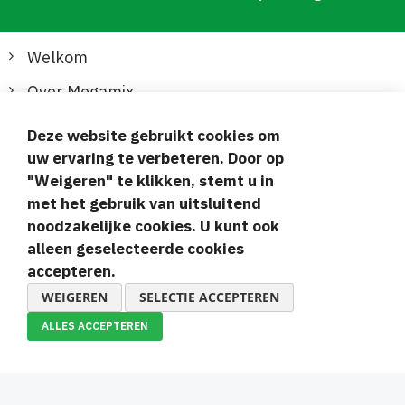
Welkom
Over Megamix
Informatie
Deze website gebruikt cookies om
uw ervaring te verbeteren. Door op
Klantenservice
"Weigeren" te klikken, stemt u in
met het gebruik van uitsluitend
Veilige en gemakkelijke betalingen
noodzakelijke cookies. U kunt ook
alleen geselecteerde cookies
accepteren.
WEIGEREN
SELECTIE ACCEPTEREN
ALLES ACCEPTEREN
© 2019-2026 Megamix s.r.o.