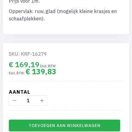
Prijs voor 1m.
afbeeldingen-
gallerij
Oppervlak: ruw, glad (mogelijk kleine krasjes en
schaafplekken).
SKU: KRF-16279
€ 169,19
€ 139,83
AANTAL
TOEVOEGEN AAN WINKELWAGEN