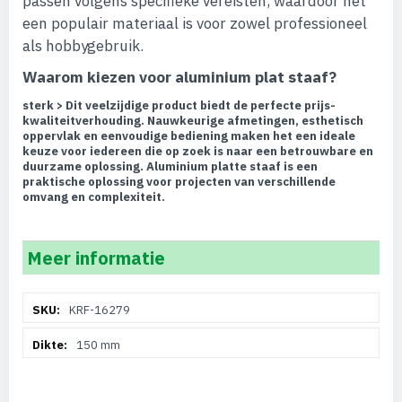
passen volgens specifieke vereisten, waardoor het
een populair materiaal is voor zowel professioneel
als hobbygebruik.
Waarom kiezen voor aluminium plat staaf?
sterk > Dit veelzijdige product biedt de perfecte prijs-
kwaliteitverhouding. Nauwkeurige afmetingen, esthetisch
oppervlak en eenvoudige bediening maken het een ideale
keuze voor iedereen die op zoek is naar een betrouwbare en
duurzame oplossing. Aluminium platte staaf is een
praktische oplossing voor projecten van verschillende
omvang en complexiteit.
Meer informatie
Meer
KRF-16279
informatie
150 mm