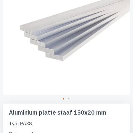
afbeeldingen-
gallerij
Ga
naar
Aluminium platte staaf 150x20 mm
het
begin
Typ: PA38
van
de