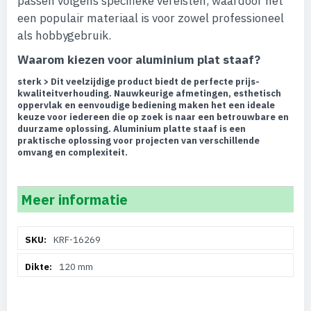
passen volgens specifieke vereisten, waardoor het
een populair materiaal is voor zowel professioneel
als hobbygebruik.
Waarom kiezen voor aluminium plat staaf?
sterk > Dit veelzijdige product biedt de perfecte prijs-
kwaliteitverhouding. Nauwkeurige afmetingen, esthetisch
oppervlak en eenvoudige bediening maken het een ideale
keuze voor iedereen die op zoek is naar een betrouwbare en
duurzame oplossing. Aluminium platte staaf is een
praktische oplossing voor projecten van verschillende
omvang en complexiteit.
Meer informatie
Meer
KRF-16269
informatie
120 mm