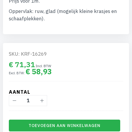
Prijs voor 1m.
afbeeldingen-
gallerij
Oppervlak: ruw, glad (mogelijk kleine krasjes en
schaafplekken).
SKU: KRF-16269
€ 71,31
€ 58,93
AANTAL
TOEVOEGEN AAN WINKELWAGEN