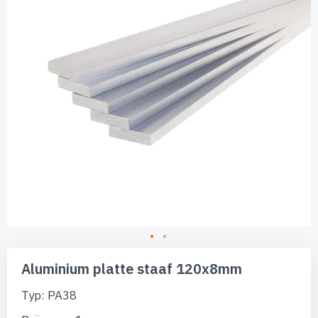
afbeeldingen-
gallerij
Ga
naar
Aluminium platte staaf 120x8mm
het
begin
Typ: PA38
van
de