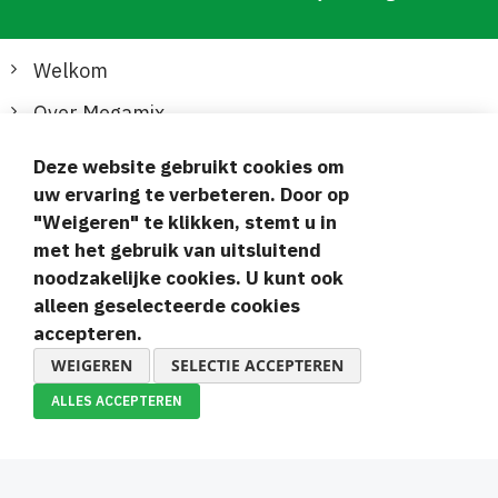
Welkom
Over Megamix
Informatie
Deze website gebruikt cookies om
uw ervaring te verbeteren. Door op
Klantenservice
"Weigeren" te klikken, stemt u in
met het gebruik van uitsluitend
Veilige en gemakkelijke betalingen
noodzakelijke cookies. U kunt ook
alleen geselecteerde cookies
accepteren.
WEIGEREN
SELECTIE ACCEPTEREN
ALLES ACCEPTEREN
© 2019-2026 Megamix s.r.o.