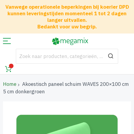
Vanwege operationele beperkingen bij koerier DPD
kunnen leveringstijden momenteel 1 tot 2 dagen
langer uitvallen.
Bedankt voor uw begrip.
Home
Akoestisch paneel schuim WAVES 200×100 cm
5 cm donkergroen
Ga
naar
het
einde
van
de