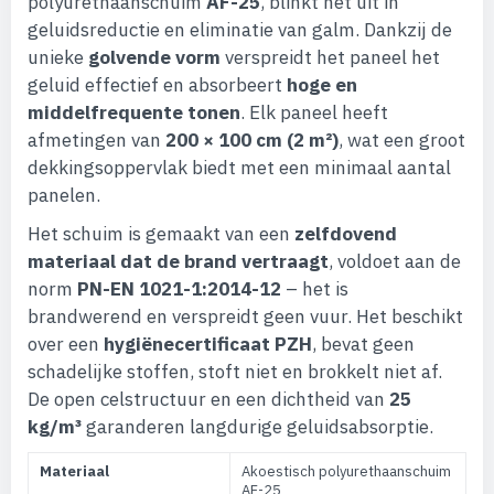
polyurethaanschuim
AF-25
, blinkt het uit in
geluidsreductie en eliminatie van galm. Dankzij de
unieke
golvende vorm
verspreidt het paneel het
geluid effectief en absorbeert
hoge en
middelfrequente tonen
. Elk paneel heeft
afmetingen van
200 × 100 cm (2 m²)
, wat een groot
dekkingsoppervlak biedt met een minimaal aantal
panelen.
Het schuim is gemaakt van een
zelfdovend
materiaal dat de brand vertraagt
, voldoet aan de
norm
PN-EN 1021-1:2014-12
– het is
brandwerend en verspreidt geen vuur. Het beschikt
over een
hygiënecertificaat PZH
, bevat geen
schadelijke stoffen, stoft niet en brokkelt niet af.
De open celstructuur en een dichtheid van
25
kg/m³
garanderen langdurige geluidsabsorptie.
Materiaal
Akoestisch polyurethaanschuim
AF-25