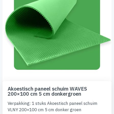
afbeeldingen-
gallerij
Ga
naar
Akoestisch paneel schuim WAVES
het
200×100 cm 5 cm donkergroen
begin
van
Verpakking: 1 stuks Akoestisch paneel schuim
de
afbeeldingen-
VLNY 200×100 cm 5 cm donker groen
gallerij