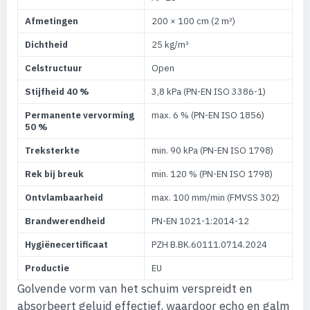
Afmetingen
200 × 100 cm (2 m²)
Dichtheid
25 kg/m³
Celstructuur
Open
Stijfheid 40 %
3,8 kPa (PN-EN ISO 3386-1)
Permanente vervorming
max. 6 % (PN-EN ISO 1856)
50 %
Treksterkte
min. 90 kPa (PN-EN ISO 1798)
Rek bij breuk
min. 120 % (PN-EN ISO 1798)
Ontvlambaarheid
max. 100 mm/min (FMVSS 302)
Brandwerendheid
PN-EN 1021-1:2014-12
Hygiënecertificaat
PZH B.BK.60111.0714.2024
Productie
EU
Golvende vorm van het schuim verspreidt en
absorbeert geluid effectief, waardoor echo en galm