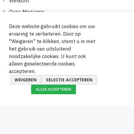
Welkom
Over Megamix
Informatie
Deze website gebruikt cookies om uw
ervaring te verbeteren. Door op
Klantenservice
"Weigeren" te klikken, stemt u in met
het gebruik van uitsluitend
Veilige en gemakkelijke betalingen
noodzakelijke cookies. U kunt ook
alleen geselecteerde cookies
accepteren.
WEIGEREN
SELECTIE ACCEPTEREN
ALLES ACCEPTEREN
© 2019-2026 Megamix s.r.o.