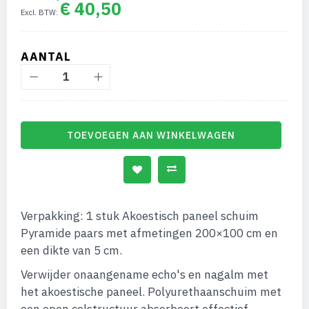
€ 40,50
afbeeldingen-
gallerij
AANTAL
TOEVOEGEN AAN WINKELWAGEN
Verpakking: 1 stuk Akoestisch paneel schuim
Pyramide paars met afmetingen 200×100 cm en
een dikte van 5 cm.
Verwijder onaangename echo's en nagalm met
het akoestische paneel. Polyurethaanschuim met