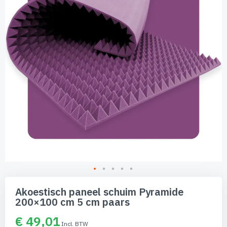
afbeeldingen-
gallerij
Ga
naar
Akoestisch paneel schuim Pyramide
het
200×100 cm 5 cm paars
begin
van
€ 49,01
de