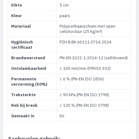
Dikte
5 cm
Kleur
paars
Materiaal
Polyurethaanschuim met open
celstructuur (25 kg/m³)
Hygiënisch
PZH B.BK.60111.0714.2024
certificaat
Brandweerstand
PN-EN 1021-1:2014-12 (zelfdovend)
Ontvlambaarheid
≤ 100 mm/min (FMVSS 302)
Permanente
≤ 6 % (PN-EN ISO 1856)
vervorming (50%)
Treksterkte
≥ 90 kPa (PN-EN ISO 1798)
Rek bij breuk
≥ 120 % (PN-EN ISO 1798)
Gemaakt in
EU
Aanbevolen gebruik: