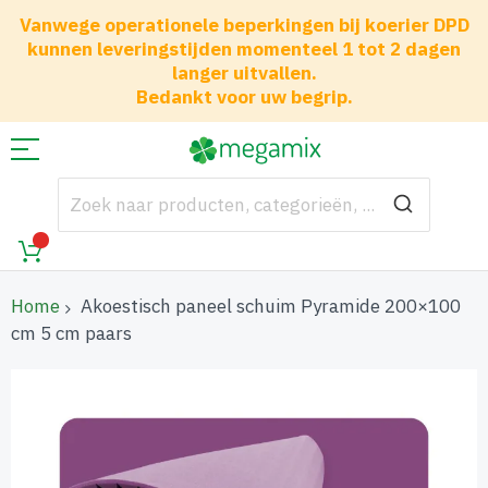
Vanwege operationele beperkingen bij koerier DPD
kunnen leveringstijden momenteel 1 tot 2 dagen
langer uitvallen.
Bedankt voor uw begrip.
Home
Akoestisch paneel schuim Pyramide 200×100
cm 5 cm paars
Ga
naar
het
einde
van
de