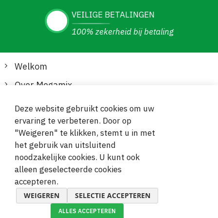
VEILIGE BETALINGEN
100% zekerheid bij betaling
Welkom
Over Megamix
Informatie
Deze website gebruikt cookies om uw
ervaring te verbeteren. Door op
Klantenservice
"Weigeren" te klikken, stemt u in met
het gebruik van uitsluitend
Veilige en gemakkelijke betalingen
noodzakelijke cookies. U kunt ook
alleen geselecteerde cookies
accepteren.
WEIGEREN
SELECTIE ACCEPTEREN
ALLES ACCEPTEREN