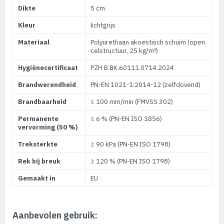
Dikte
5 cm
Kleur
lichtgrijs
Materiaal
Polyurethaan akoestisch schuim (open
celstructuur, 25 kg/m³)
Hygiënecertificaat
PZH B.BK.60111.0714.2024
Brandwerendheid
PN-EN 1021-1:2014-12 (zelfdovend)
Brandbaarheid
≤ 100 mm/min (FMVSS 302)
Permanente
≤ 6 % (PN-EN ISO 1856)
vervorming (50 %)
Treksterkte
≥ 90 kPa (PN-EN ISO 1798)
Rek bij breuk
≥ 120 % (PN-EN ISO 1798)
Gemaakt in
EU
Aanbevolen gebruik: