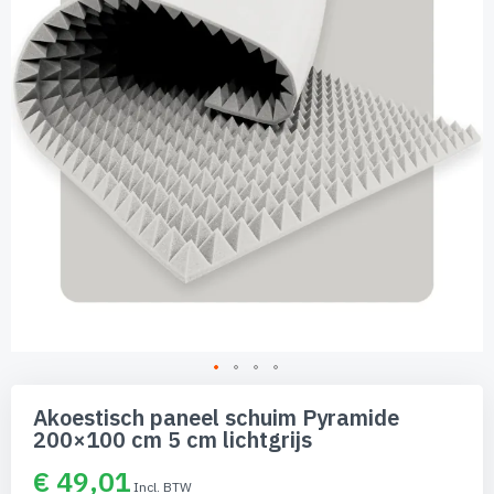
afbeeldingen-
gallerij
Ga
naar
Akoestisch paneel schuim Pyramide
het
200×100 cm 5 cm lichtgrijs
begin
van
€ 49,01
de