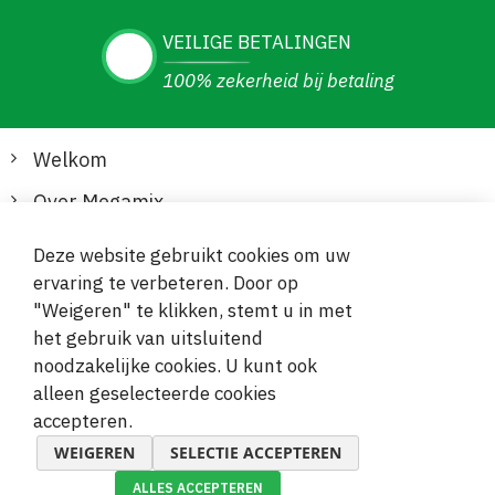
VEILIGE BETALINGEN
100% zekerheid bij betaling
Welkom
Over Megamix
Informatie
Deze website gebruikt cookies om uw
ervaring te verbeteren. Door op
Klantenservice
"Weigeren" te klikken, stemt u in met
het gebruik van uitsluitend
Veilige en gemakkelijke betalingen
noodzakelijke cookies. U kunt ook
alleen geselecteerde cookies
accepteren.
WEIGEREN
SELECTIE ACCEPTEREN
ALLES ACCEPTEREN