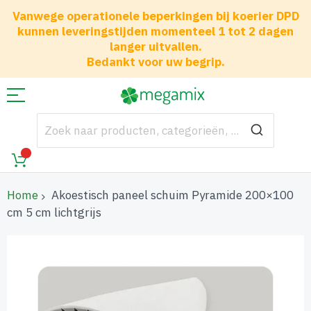
Vanwege operationele beperkingen bij koerier DPD
kunnen leveringstijden momenteel 1 tot 2 dagen
langer uitvallen.
Bedankt voor uw begrip.
Home
Akoestisch paneel schuim Pyramide 200×100
cm 5 cm lichtgrijs
Ga
naar
het
einde
van
de