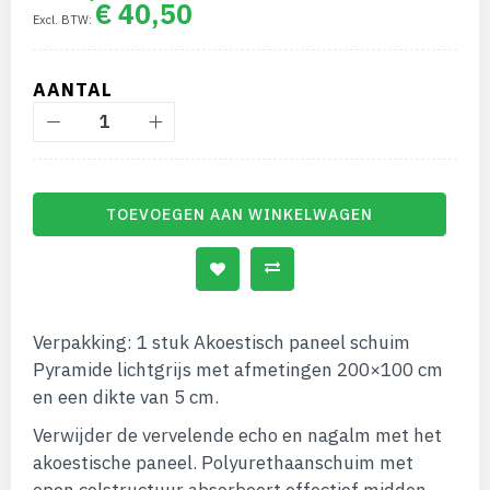
€ 40,50
afbeeldingen-
gallerij
AANTAL
TOEVOEGEN AAN WINKELWAGEN
Verpakking: 1 stuk Akoestisch paneel schuim
Pyramide lichtgrijs met afmetingen 200×100 cm
en een dikte van 5 cm.
Verwijder de vervelende echo en nagalm met het
akoestische paneel. Polyurethaanschuim met