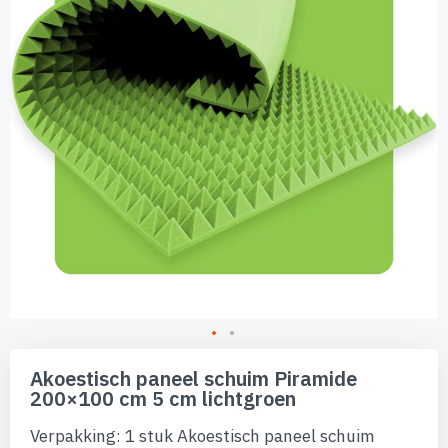
afbeeldingen-
gallerij
Ga
naar
Akoestisch paneel schuim Piramide
het
200×100 cm 5 cm lichtgroen
begin
van
Verpakking: 1 stuk Akoestisch paneel schuim
de