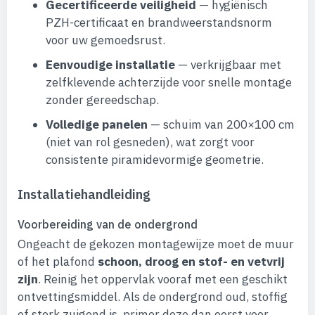
Gecertificeerde veiligheid
— hygiënisch
PZH-certificaat en brandweerstandsnorm
voor uw gemoedsrust.
Eenvoudige installatie
— verkrijgbaar met
zelfklevende achterzijde voor snelle montage
zonder gereedschap.
Volledige panelen
— schuim van 200×100 cm
(niet van rol gesneden), wat zorgt voor
consistente piramidevormige geometrie.
Installatiehandleiding
Voorbereiding van de ondergrond
Ongeacht de gekozen montagewijze moet de muur
of het plafond
schoon, droog en stof- en vetvrij
zijn
. Reinig het oppervlak vooraf met een geschikt
ontvettingsmiddel. Als de ondergrond oud, stoffig
of sterk zuigend is, primer deze dan eerst voor