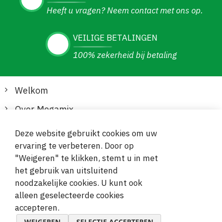
Heeft u vragen? Neem contact met ons op.
VEILIGE BETALINGEN
100% zekerheid bij betaling
Welkom
Over Megamix
Informatie
Deze website gebruikt cookies om uw
ervaring te verbeteren. Door op
Klantenservice
"Weigeren" te klikken, stemt u in met
het gebruik van uitsluitend
Veilige en gemakkelijke betalingen
noodzakelijke cookies. U kunt ook
alleen geselecteerde cookies
accepteren.
WEIGEREN
SELECTIE ACCEPTEREN