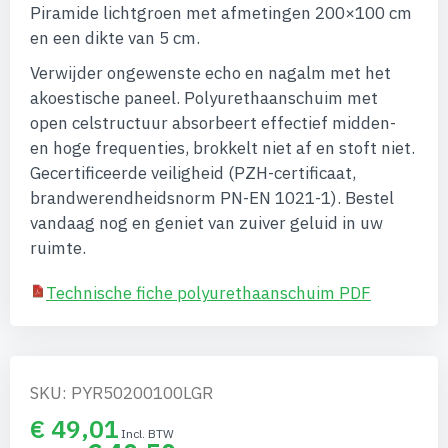
afbeeldingen-
Piramide lichtgroen met afmetingen 200×100 cm
gallerij
en een dikte van 5 cm.
Verwijder ongewenste echo en nagalm met het
akoestische paneel. Polyurethaanschuim met
open celstructuur absorbeert effectief midden-
en hoge frequenties, brokkelt niet af en stoft niet.
Gecertificeerde veiligheid (PZH-certificaat,
brandwerendheidsnorm PN-EN 1021-1). Bestel
vandaag nog en geniet van zuiver geluid in uw
ruimte.
Technische fiche polyurethaanschuim PDF
SKU: PYR50200100LGR
€ 49,01