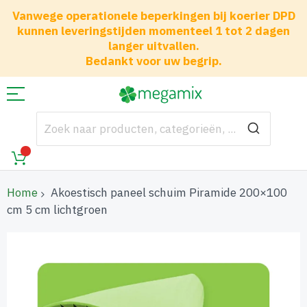
Vanwege operationele beperkingen bij koerier DPD
kunnen leveringstijden momenteel 1 tot 2 dagen
langer uitvallen.
Bedankt voor uw begrip.
Home
Akoestisch paneel schuim Piramide 200×100
cm 5 cm lichtgroen
Ga
naar
het
einde
van
de