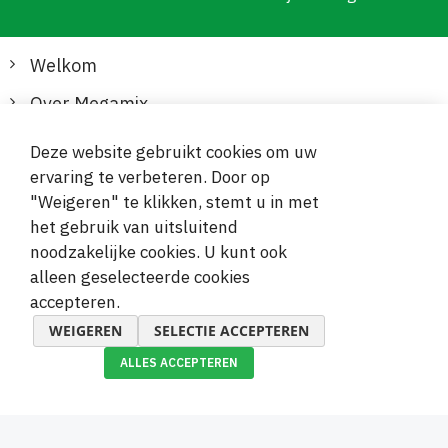
Welkom
Over Megamix
Informatie
Deze website gebruikt cookies om uw
ervaring te verbeteren. Door op
Klantenservice
"Weigeren" te klikken, stemt u in met
het gebruik van uitsluitend
Veilige en gemakkelijke betalingen
noodzakelijke cookies. U kunt ook
alleen geselecteerde cookies
accepteren.
WEIGEREN
SELECTIE ACCEPTEREN
ALLES ACCEPTEREN
© 2019-2026 Megamix s.r.o.