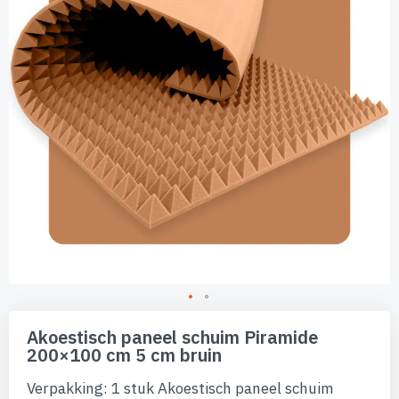
afbeeldingen-
gallerij
Ga
naar
Akoestisch paneel schuim Piramide
het
200×100 cm 5 cm bruin
begin
van
Verpakking: 1 stuk Akoestisch paneel schuim
de