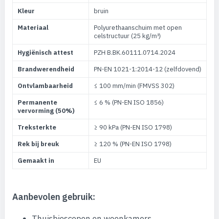
Kleur
bruin
Materiaal
Polyurethaanschuim met open
celstructuur (25 kg/m³)
Hygiënisch attest
PZH B.BK.60111.0714.2024
Brandwerendheid
PN-EN 1021-1:2014-12 (zelfdovend)
Ontvlambaarheid
≤ 100 mm/min (FMVSS 302)
Permanente
≤ 6 % (PN-EN ISO 1856)
vervorming (50%)
Treksterkte
≥ 90 kPa (PN-EN ISO 1798)
Rek bij breuk
≥ 120 % (PN-EN ISO 1798)
Gemaakt in
EU
Aanbevolen gebruik:
Thuisbioscopen en woonkamers