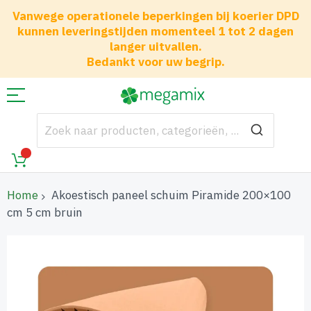
Vanwege operationele beperkingen bij koerier DPD
kunnen leveringstijden momenteel 1 tot 2 dagen
langer uitvallen.
Bedankt voor uw begrip.
Home
Akoestisch paneel schuim Piramide 200×100
cm 5 cm bruin
Ga
naar
het
einde
van
de