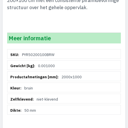
200×100 cm met een consistente piramidevormige
structuur over het gehele oppervlak.
Meer informatie
Meer
PYR50200100BRW
informatie
0.001000
2000x1000
bruin
niet-klevend
50 mm