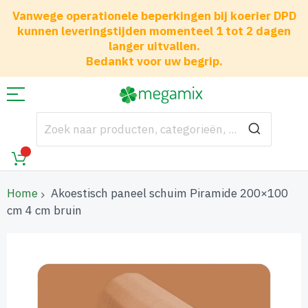
Vanwege operationele beperkingen bij koerier DPD
kunnen leveringstijden momenteel 1 tot 2 dagen
langer uitvallen.
Bedankt voor uw begrip.
Home
Akoestisch paneel schuim Piramide 200×100
cm 4 cm bruin
Ga
naar
het
einde
van
de