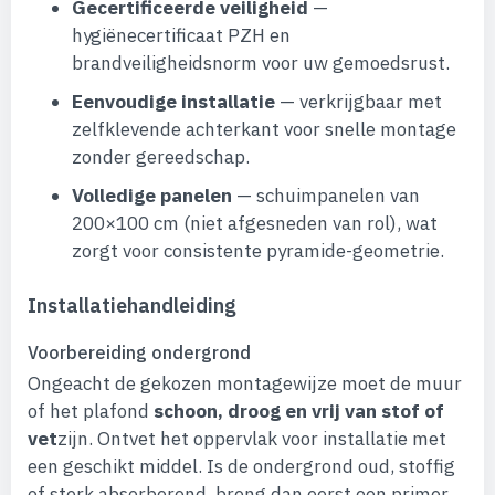
Gecertificeerde veiligheid
—
hygiënecertificaat PZH en
brandveiligheidsnorm voor uw gemoedsrust.
Eenvoudige installatie
— verkrijgbaar met
zelfklevende achterkant voor snelle montage
zonder gereedschap.
Volledige panelen
— schuimpanelen van
200×100 cm (niet afgesneden van rol), wat
zorgt voor consistente pyramide-geometrie.
Installatiehandleiding
Voorbereiding ondergrond
Ongeacht de gekozen montagewijze moet de muur
of het plafond
schoon, droog en vrij van stof of
vet
zijn. Ontvet het oppervlak voor installatie met
een geschikt middel. Is de ondergrond oud, stoffig
of sterk absorberend, breng dan eerst een primer