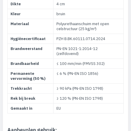
Dikte
4 cm
Kleur
bruin
Materiaal
Polyurethaanschuim met open
celstructuur (25 kg/m³)
Hygiënecertificaat
PZH B.BK.60111.0714.2024
Brandweerstand
PN-EN 1021-1:2014-12
(zelfdovend)
Brandbaarheid
≤ 100 mm/min (FMVSS 302)
Permanente
≤ 6 % (PN-EN ISO 1856)
vervorming (50 %)
Trekkracht
≥ 90 kPa (PN-EN ISO 1798)
Rek bij breuk
≥ 120 % (PN-EN ISO 1798)
Gemaakt in
EU
Aanbevolen gebruik: