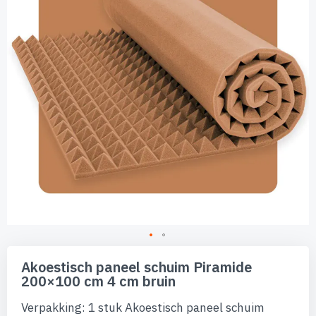
afbeeldingen-
gallerij
Ga
naar
Akoestisch paneel schuim Piramide
het
200×100 cm 4 cm bruin
begin
van
Verpakking: 1 stuk Akoestisch paneel schuim
de