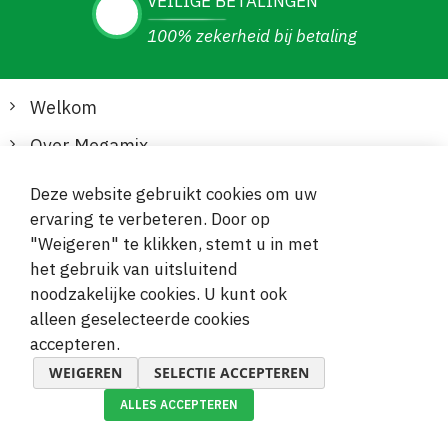
VEILIGE BETALINGEN
100% zekerheid bij betaling
Welkom
Over Megamix
Informatie
Deze website gebruikt cookies om uw
ervaring te verbeteren. Door op
Klantenservice
"Weigeren" te klikken, stemt u in met
het gebruik van uitsluitend
Veilige en gemakkelijke betalingen
noodzakelijke cookies. U kunt ook
alleen geselecteerde cookies
accepteren.
WEIGEREN
SELECTIE ACCEPTEREN
ALLES ACCEPTEREN
© 2019-2026 Megamix s.r.o.