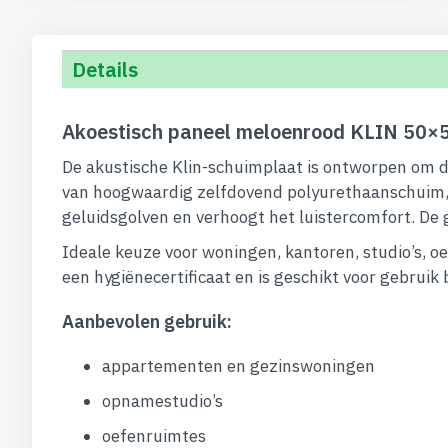
begin
van
de
Details
afbeeldingen-
gallerij
Akoestisch paneel meloenrood KLIN 50×5
De akustische Klin-schuimplaat is ontworpen om d
van hoogwaardig zelfdovend polyurethaanschuim, i
geluidsgolven en verhoogt het luistercomfort. De gr
Ideale keuze voor woningen, kantoren, studio’s, oef
een hygiënecertificaat en is geschikt voor gebruik
Aanbevolen gebruik:
appartementen en gezinswoningen
opnamestudio’s
oefenruimtes