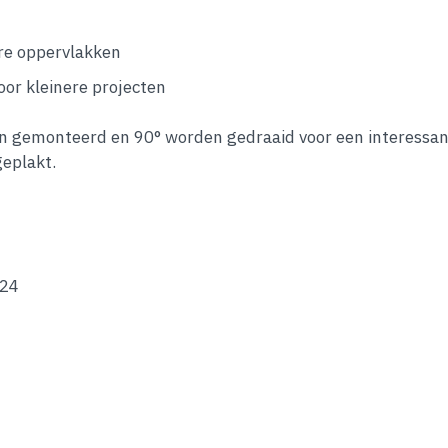
ere oppervlakken
voor kleinere projecten
n gemonteerd en 90° worden gedraaid voor een interessant 
geplakt.
024