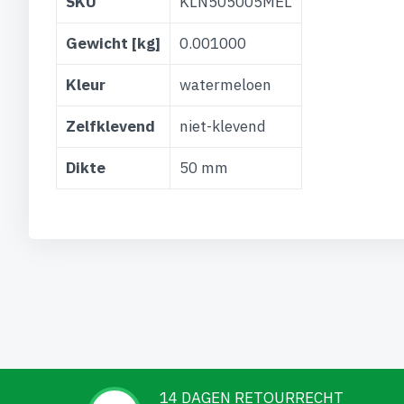
SKU
KLN505005MEL
informatie
Gewicht [kg]
0.001000
Kleur
watermeloen
Zelfklevend
niet-klevend
Dikte
50 mm
14 DAGEN RETOURRECHT