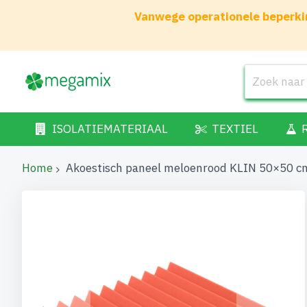
Vanwege operationele beperkin
ISOLATIEMATERIAAL
TEXTIEL
Home
Akoestisch paneel meloenrood KLIN 50×50 cm
Ga
naar
het
einde
van
de