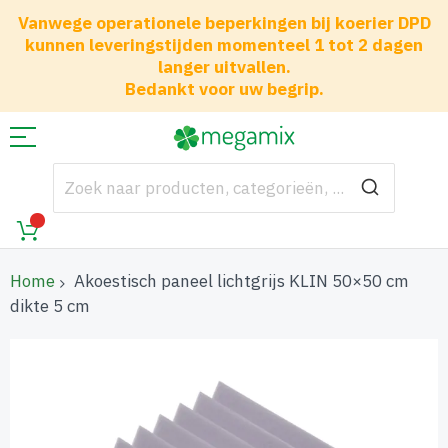
Vanwege operationele beperkingen bij koerier DPD
kunnen leveringstijden momenteel 1 tot 2 dagen
langer uitvallen.
Bedankt voor uw begrip.
Home
Akoestisch paneel lichtgrijs KLIN 50×50 cm
dikte 5 cm
Ga
naar
het
einde
van
de