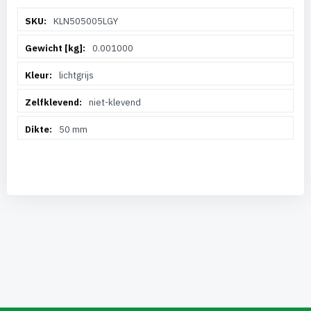
Meer
KLN505005LGY
informatie
0.001000
lichtgrijs
niet-klevend
50 mm