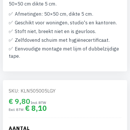
afbeeldingen-
50×50 cm dikte 5 cm.
gallerij
Afmetingen: 50×50 cm, dikte 5 cm.
Geschikt voor woningen, studio's en kantoren.
Stoft niet, breekt niet en is geurloos.
Zelfdovend schuim met hygiënecertificaat.
Eenvoudige montage met lijm of dubbelzijdige
tape.
SKU: KLN505005LGY
€ 9,80
€ 8,10
AANTAL