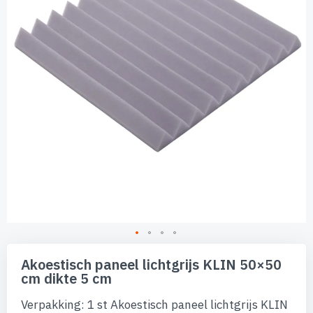
afbeeldingen-
gallerij
Ga
naar
Akoestisch paneel lichtgrijs KLIN 50×50
het
cm dikte 5 cm
begin
van
Verpakking: 1 st Akoestisch paneel lichtgrijs KLIN
de