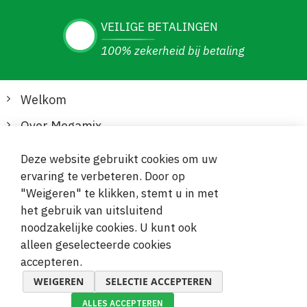
VEILIGE BETALINGEN
100% zekerheid bij betaling
Welkom
Over Megamix
Informatie
Deze website gebruikt cookies om uw
ervaring te verbeteren. Door op
Klantenservice
"Weigeren" te klikken, stemt u in met
het gebruik van uitsluitend
Veilige en gemakkelijke betalingen
noodzakelijke cookies. U kunt ook
alleen geselecteerde cookies
accepteren.
WEIGEREN
SELECTIE ACCEPTEREN
ALLES ACCEPTEREN