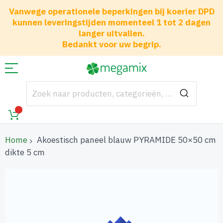
Vanwege operationele beperkingen bij koerier DPD
kunnen leveringstijden momenteel 1 tot 2 dagen
langer uitvallen.
Bedankt voor uw begrip.
Home
Akoestisch paneel blauw PYRAMIDE 50×50 cm
dikte 5 cm
Ga
naar
het
einde
van
de