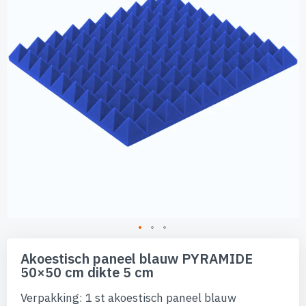
afbeeldingen-
gallerij
Ga
naar
Akoestisch paneel blauw PYRAMIDE
het
50×50 cm dikte 5 cm
begin
van
Verpakking: 1 st akoestisch paneel blauw
de