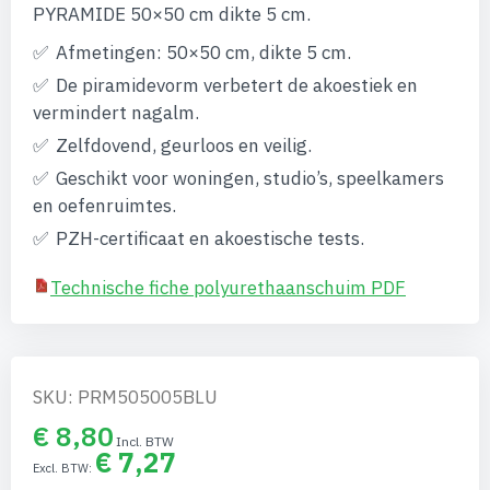
afbeeldingen-
PYRAMIDE 50×50 cm dikte 5 cm.
gallerij
Afmetingen: 50×50 cm, dikte 5 cm.
De piramidevorm verbetert de akoestiek en
vermindert nagalm.
Zelfdovend, geurloos en veilig.
Geschikt voor woningen, studio’s, speelkamers
en oefenruimtes.
PZH-certificaat en akoestische tests.
Technische fiche polyurethaanschuim PDF
SKU: PRM505005BLU
€ 8,80
€ 7,27