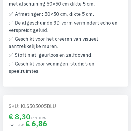
afbeeldingen-
met afschuining 50×50 cm dikte 5 cm.
gallerij
Afmetingen: 50×50 cm, dikte 5 cm.
De afgeschuinde 3D-vorm vermindert echo en
verspreidt geluid.
Geschikt voor het creëren van visueel
aantrekkelijke muren.
Stoft niet, geurloos en zelfdovend.
Geschikt voor woningen, studio’s en
speelruimtes.
SKU: KLS505005BLU
€ 8,30
€ 6,86