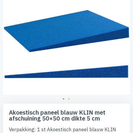
afbeeldingen-
gallerij
Ga
naar
Akoestisch paneel blauw KLIN met
het
afschuining 50×50 cm dikte 5 cm
begin
van
Verpakking: 1 st Akoestisch paneel blauw KLIN
de