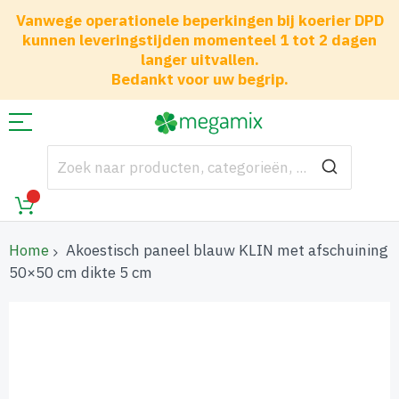
Vanwege operationele beperkingen bij koerier DPD
kunnen leveringstijden momenteel 1 tot 2 dagen
langer uitvallen.
Bedankt voor uw begrip.
Home
Akoestisch paneel blauw KLIN met afschuining
50×50 cm dikte 5 cm
Ga
naar
het
einde
van
de