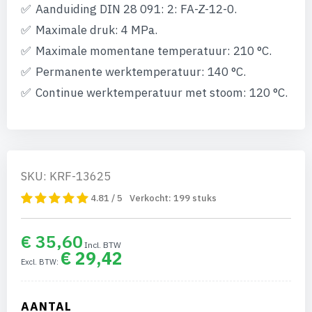
van
Aanduiding DIN 28 091: 2: FA-Z-12-0.
de
afbeeldingen-
Maximale druk: 4 MPa.
gallerij
Maximale momentane temperatuur: 210 °C.
Permanente werktemperatuur: 140 °C.
Continue werktemperatuur met stoom: 120 °C.
SKU: KRF-13625
4.81 / 5
Verkocht:
199
stuks
€ 35,60
€ 29,42
AANTAL