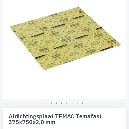
de
afbeeldingen-
gallerij
Ga
naar
Afdichtingsplaat TEMAC Temafast
het
375x750x2,0 mm
begin