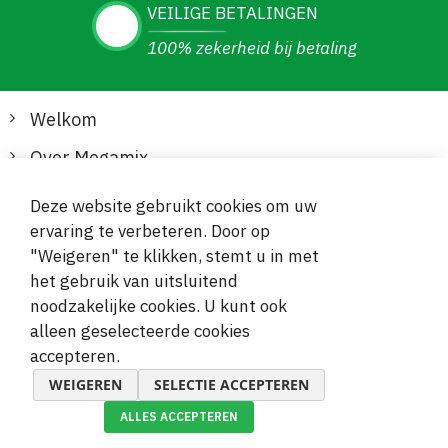
VEILIGE BETALINGEN
100% zekerheid bij betaling
Welkom
Over Megamix
Informatie
Deze website gebruikt cookies om uw
ervaring te verbeteren. Door op
Klantenservice
"Weigeren" te klikken, stemt u in met
het gebruik van uitsluitend
Veilige en gemakkelijke betalingen
noodzakelijke cookies. U kunt ook
alleen geselecteerde cookies
accepteren.
WEIGEREN
SELECTIE ACCEPTEREN
ALLES ACCEPTEREN
© 2019-2026 Megamix s.r.o.