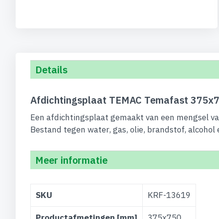
begin
van
de
afbeeldingen-
gallerij
Details
Afdichtingsplaat TEMAC Temafast 375x7
Een afdichtingsplaat gemaakt van een mengsel van
Bestand tegen water, gas, olie, brandstof, alcohol
Meer informatie
Meer
SKU
KRF-13619
informatie
Productafmetingen [mm]
375x750