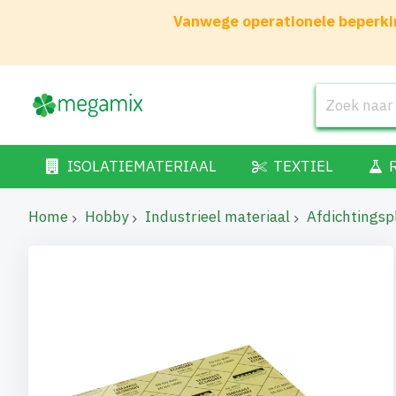
Vanwege operationele beperkin
ISOLATIEMATERIAAL
TEXTIEL
Home
Hobby
Industrieel materiaal
Afdichtingsp
Ga
naar
het
einde
van
de