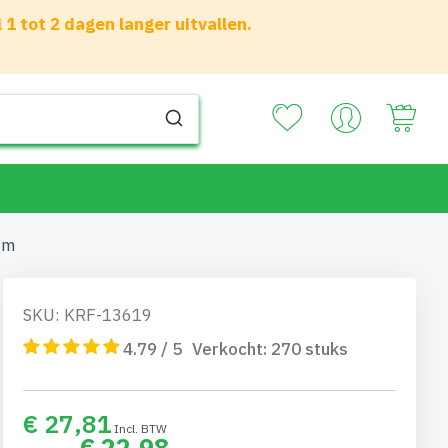
 tot 2 dagen langer uitvallen.
Your
mm
SKU: KRF-13619
4.79 / 5
Verkocht:
270
stuks
€ 27,81
€ 22,98