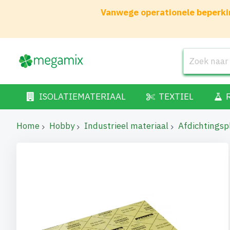
Vanwege operationele beperkin
ISOLATIEMATERIAAL
TEXTIEL
Home
Hobby
Industrieel materiaal
Afdichtingsp
Ga
naar
het
einde
van
de