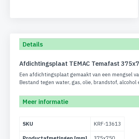
begin
van
de
afbeeldingen-
gallerij
Details
Afdichtingsplaat TEMAC Temafast 375x7
Een afdichtingsplaat gemaakt van een mengsel van
Bestand tegen water, gas, olie, brandstof, alcohol
Meer informatie
Meer
SKU
KRF-13613
informatie
Productafmetingen [mm]
375x750