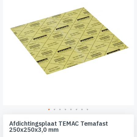
de
afbeeldingen-
gallerij
Ga
naar
Afdichtingsplaat TEMAC Temafast
het
250x250x3,0 mm
begin