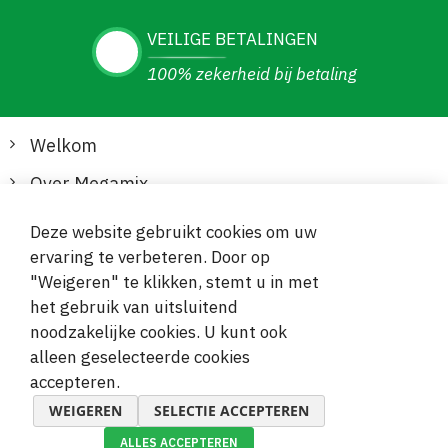
VEILIGE BETALINGEN
100% zekerheid bij betaling
Welkom
Over Megamix
Informatie
Deze website gebruikt cookies om uw
ervaring te verbeteren. Door op
Klantenservice
"Weigeren" te klikken, stemt u in met
het gebruik van uitsluitend
Veilige en gemakkelijke betalingen
noodzakelijke cookies. U kunt ook
alleen geselecteerde cookies
accepteren.
WEIGEREN
SELECTIE ACCEPTEREN
ALLES ACCEPTEREN